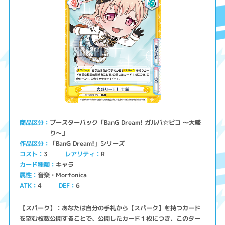
ブースターパック「BanG Dream! ガルパ☆ピコ ～大盛
商品区分
り～」
「BanG Dream!」シリーズ
作品区分
コスト
レアリティ
3
R
キャラ
カード種類
音楽・Morfonica
属性
ATK
4
6
DEF
【スパーク】：あなたは自分の手札から【スパーク】を持つカード
を望む枚数公開することで、公開したカード１枚につき、このター