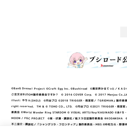
©BanG Dream! Project ©Craft Egg Inc. ©Bushiroad ©異世界かるてっと／ＫＡＤＯＫＡ
ご注文はBLOOM製作委員会ですか？ © 2016 COVER Corp. © 2017 Manjuu Co.,Ltd. & Yong
illust: やちぇ(D4DJ) ©円谷プロ ©2018 TRIGGER・雨宮哲／「GRIDMA
right reserved. TM & © TOHO CO., LTD. ©円谷プロ ©2021 TRI
委員会 ©World Wonder Ring STARDOM © VISUAL ARTS/Key/KAGINA
MOON / FGC PROJECT ©柴・伏瀬・講談社／転スラ日記製作委員会 ®KODANSHA ©2023 
不二涼介・講談社／「シャングリラ・フロンティア」製作委員会・MBS ©中村力斗・野澤ゆき