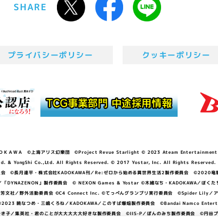
SHARE
プライバシーポリシー
クッキーポリシー
ＷＡ ©上海アリス幻樂団 ©Project Revue Starlight © 2023 Ateam Entertainment Inc. 
Shi Co.,Ltd. All Rights Reserved. © 2017 Yostar, Inc. All Rights Reserved.
N」製作委員会 ©長月達平・株式会社KADOKAWA刊／Re:ゼロから始める異世界生活2製作委員会 ©2020
GGER・雨宮哲／「DYNAZENON」製作委員会 © NEXON Games & Yostar ©木緒なち・KAD
DO ©あfろ・芳文社／野外活動委員会 ©C4 Connect Inc. ©てっぺんグランプリ実行委員会 ©Spider
暁なつめ・三嶋くろね／KADOKAWA／このすば爆焔製作委員会 ©Bandai Namco Entertainment In
子／集英社・君のことが大大大大大好きな製作委員会 ©IIS-P／ぽんのみち製作委員会 ©円谷プロ 