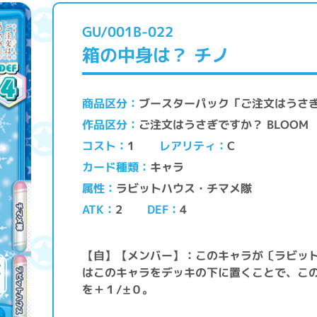
GU/001B-022
箱の中身は？ チノ
ブースターパック「ご注文はうさぎ
商品区分
ご注文はうさぎですか？ BLOOM
作品区分
レアリティ
コスト
C
1
キャラ
カード種類
ラビットハウス・チマメ隊
属性
ATK
DEF
2
4
【自】【メンバー】：このキャラが〔ラビッ
はこのキャラをデッキの下に置くことで、こ
を＋１/±０。