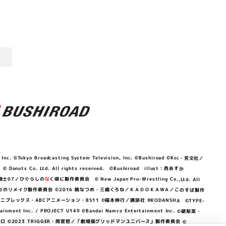
©Tokyo Broadcasting System Television, Inc. ©Bushiroad ©Koi・芳文社／
 © Donuts Co. Ltd. All rights reserved. ©Bushiroad illust：西あすか
竜騎士07／ひぐらしの
な
く頃に製作委員会 © New Japan Pro-Wrestling Co.,Ltd. All
OKAWA／ぼくたちのリメイク製作委員会 ©2016 暁なつめ・三嶋くろね／ＫＡＤＯＫＡＷＡ／このすば製作
 Lily／アニプレックス・ABCアニメーション・BS11 ©福本伸行／講談社 ®KODANSHA ©TYPE-
c. / PROJECT U149 ©Bandai Namco Entertainment Inc. ©硬梨菜・
©2023 TRIGGER・雨宮哲／「劇場版グリッドマンユニバース」製作委員会 ©