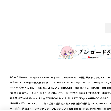
©BanG Dream! Project ©Craft Egg Inc. ©Bushiroad ©異世界かるてっと／ＫＡＤＯＫＡ
ご注文はBLOOM製作委員会ですか？ © 2016 COVER Corp. © 2017 Manjuu Co.,Ltd. & Yong
illust: やちぇ(D4DJ) ©円谷プロ ©2018 TRIGGER・雨宮哲／「GRIDMA
right reserved. TM & © TOHO CO., LTD. ©円谷プロ ©2021 TRI
委員会 ©World Wonder Ring STARDOM © VISUAL ARTS/Key/KAGINA
MOON / FGC PROJECT ©柴・伏瀬・講談社／転スラ日記製作委員会 ®KODANSHA ©2023 
不二涼介・講談社／「シャングリラ・フロンティア」製作委員会・MBS ©中村力斗・野澤ゆき