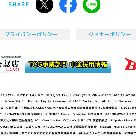
SHARE
プライバシーポリシー
クッキーポリシー
ＷＡ ©上海アリス幻樂団 ©Project Revue Starlight © 2023 Ateam Entertainment Inc. 
Shi Co.,Ltd. All Rights Reserved. © 2017 Yostar, Inc. All Rights Reserved.
N」製作委員会 ©長月達平・株式会社KADOKAWA刊／Re:ゼロから始める異世界生活2製作委員会 ©2020
GGER・雨宮哲／「DYNAZENON」製作委員会 © NEXON Games & Yostar ©木緒なち・KAD
DO ©あfろ・芳文社／野外活動委員会 ©C4 Connect Inc. ©てっぺんグランプリ実行委員会 ©Spider
暁なつめ・三嶋くろね／KADOKAWA／このすば爆焔製作委員会 ©Bandai Namco Entertainment In
子／集英社・君のことが大大大大大好きな製作委員会 ©IIS-P／ぽんのみち製作委員会 ©円谷プロ 