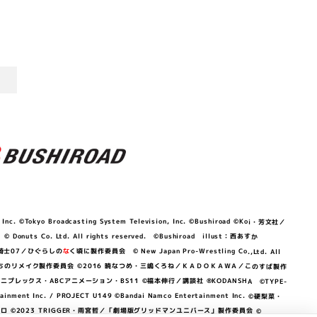
©Tokyo Broadcasting System Television, Inc. ©Bushiroad ©Koi・芳文社／
 © Donuts Co. Ltd. All rights reserved. ©Bushiroad illust：西あすか
竜騎士07／ひぐらしの
な
く頃に製作委員会 © New Japan Pro-Wrestling Co.,Ltd. All
OKAWA／ぼくたちのリメイク製作委員会 ©2016 暁なつめ・三嶋くろね／ＫＡＤＯＫＡＷＡ／このすば製作
 Lily／アニプレックス・ABCアニメーション・BS11 ©福本伸行／講談社 ®KODANSHA ©TYPE-
c. / PROJECT U149 ©Bandai Namco Entertainment Inc. ©硬梨菜・
©2023 TRIGGER・雨宮哲／「劇場版グリッドマンユニバース」製作委員会 ©