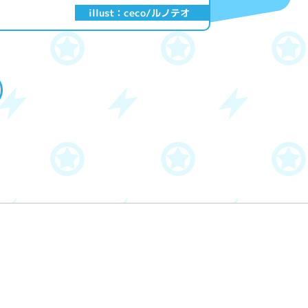
illust：ceco/ルノテオ