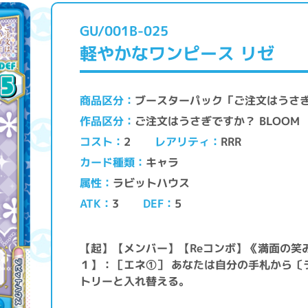
GU/001B-025
軽やかなワンピース リゼ
ブースターパック「ご注文はうさぎ
商品区分
ご注文はうさぎですか？ BLOOM
作品区分
レアリティ
コスト
RRR
2
キャラ
カード種類
ラビットハウス
属性
ATK
DEF
3
5
【起】【メンバー】【Reコンボ】《満面の笑
１】：［エネ①］ あなたは自分の手札から〔
トリーと入れ替える。