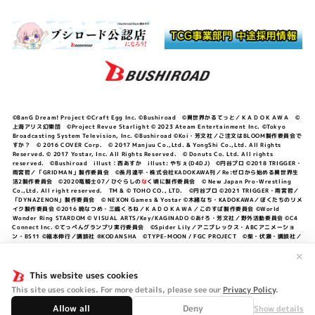
©BanG Dream! Project ©Craft Egg Inc. ©Bushiroad ©異世界かるてっと／ＫＡＤＯＫＡＷＡ ©
上海アリス幻樂団 ©Project Revue Starlight © 2023 Ateam Entertainment Inc. ©Tokyo
Broadcasting System Television, Inc. ©Bushiroad ©Koi・芳文社／ご注文はBLOOM製作委員会で
すか？ © 2016 COVER Corp. © 2017 Manjuu Co.,Ltd. & YongShi Co.,Ltd. All Rights
Reserved. © 2017 Yostar, Inc. All Rights Reserved. © Donuts Co. Ltd. All rights
reserved. ©Bushiroad illust：西あすか illust: やちぇ(D4DJ) ©円谷プロ ©2018 TRIGGER・
雨宮哲／「GRIDMAN」製作委員会 ©長月達平・株式会社KADOKAWA刊／Re:ゼロから始める異世界生
活2製作委員会 ©2020竜騎士07／ひぐらしの
な
く頃に製作委員会 © New Japan Pro-Wrestling
Co.,Ltd. All right reserved. TM & © TOHO CO., LTD. ©円谷プロ ©2021 TRIGGER・雨宮哲／
「DYNAZENON」製作委員会 © NEXON Games & Yostar ©木緒なち・KADOKAWA／ぼくたちのリメ
イク製作委員会 ©2016 暁なつめ・三嶋くろね／ＫＡＤＯＫＡＷＡ／このすば製作委員会 ©World
Wonder Ring STARDOM © VISUAL ARTS/Key/KAGINADO ©あfろ・芳文社／野外活動委員会 ©C4
Connect Inc. ©てっぺんグランプリ実行委員会 ©Spider Lily／アニプレックス・ABCアニメーショ
ン・BS11 ©福本伸行／講談社 ®KODANSHA ©TYPE-MOON / FGC PROJECT ©柴・伏瀬・講談社／
転スラ日記製作委員会 ®KODANSHA ©2023 暁なつめ・三嶋くろね／KADOKAWA／このすば爆焔製作
委員会 ©Bandai Namco Entertainment Inc. / PROJECT U149 ©Bandai Namco
✕
Entertainment Inc. ©硬梨菜・不二涼介・講談社／「シャングリラ・フロンティア」製作委員会・MBS
©中村力斗・野澤ゆき子／集英社・君のことが大大大大大好きな製作委員会 ©IIS-P／ぽんのみち製作委
This website uses cookies
員会 ©円谷プロ ©2023 TRIGGER・雨宮哲／「劇場版グリッドマンユニバース」製作委員会 © NEXON
This site uses cookies. For more details, please see our
Privacy Policy
.
Games／アビドス商店街 ©プロジェクトラブライブ！蓮ノ空女学院スクールアイドルクラブ ©「勇気爆
発バーンブレイバーン」製作委員会
Allow all
Deny
Show details