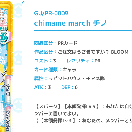
GU/PR-0009
chimame march チノ
PRカード
商品区分
ご注文はうさぎですか？ BLOOM
作品区分
レアリティ
コスト
PR
3
キャラ
カード種類
ラビットハウス・チマメ隊
属性
ATK
DEF
3
6
【スパーク】【本領発揮Lv３】：あなたは自
ンバーに置いてよい。
（【本領発揮Lv３】：あなたの、メンバーと