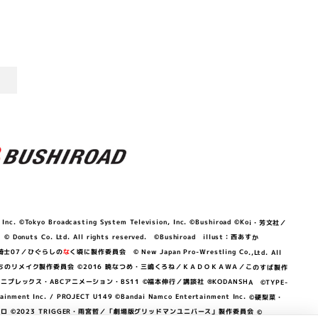
©Tokyo Broadcasting System Television, Inc. ©Bushiroad ©Koi・芳文社／
 © Donuts Co. Ltd. All rights reserved. ©Bushiroad illust：西あすか
竜騎士07／ひぐらしの
な
く頃に製作委員会 © New Japan Pro-Wrestling Co.,Ltd. All
OKAWA／ぼくたちのリメイク製作委員会 ©2016 暁なつめ・三嶋くろね／ＫＡＤＯＫＡＷＡ／このすば製作
 Lily／アニプレックス・ABCアニメーション・BS11 ©福本伸行／講談社 ®KODANSHA ©TYPE-
c. / PROJECT U149 ©Bandai Namco Entertainment Inc. ©硬梨菜・
©2023 TRIGGER・雨宮哲／「劇場版グリッドマンユニバース」製作委員会 ©