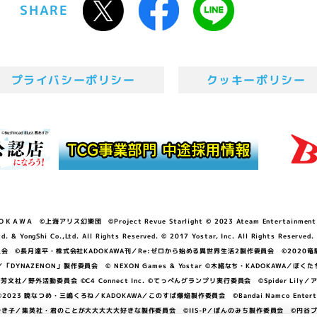
SHARE
プライバシーポリシー
クッキーポリシー
ＷＡ ©上海アリス幻樂団 ©Project Revue Starlight © 2023 Ateam Entertainment Inc. 
Shi Co.,Ltd. All Rights Reserved. © 2017 Yostar, Inc. All Rights Reserved.
N」製作委員会 ©長月達平・株式会社KADOKAWA刊／Re:ゼロから始める異世界生活2製作委員会 ©2020
GGER・雨宮哲／「DYNAZENON」製作委員会 © NEXON Games & Yostar ©木緒なち・KAD
DO ©あfろ・芳文社／野外活動委員会 ©C4 Connect Inc. ©てっぺんグランプリ実行委員会 ©Spider
暁なつめ・三嶋くろね／KADOKAWA／このすば爆焔製作委員会 ©Bandai Namco Entertainment In
子／集英社・君のことが大大大大大好きな製作委員会 ©IIS-P／ぽんのみち製作委員会 ©円谷プロ 