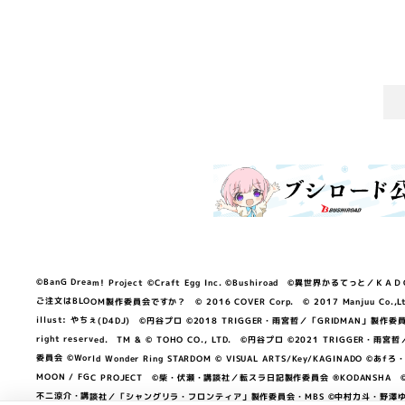
©BanG Dream! Project ©Craft Egg Inc. ©Bushiroad ©異世界かるてっと／ＫＡＤＯＫＡ
ご注文はBLOOM製作委員会ですか？ © 2016 COVER Corp. © 2017 Manjuu Co.,Ltd. & Yong
illust: やちぇ(D4DJ) ©円谷プロ ©2018 TRIGGER・雨宮哲／「GRIDMA
right reserved. TM & © TOHO CO., LTD. ©円谷プロ ©2021 TRI
委員会 ©World Wonder Ring STARDOM © VISUAL ARTS/Key/KAGINA
MOON / FGC PROJECT ©柴・伏瀬・講談社／転スラ日記製作委員会 ®KODANSHA ©2023 
不二涼介・講談社／「シャングリラ・フロンティア」製作委員会・MBS ©中村力斗・野澤ゆき