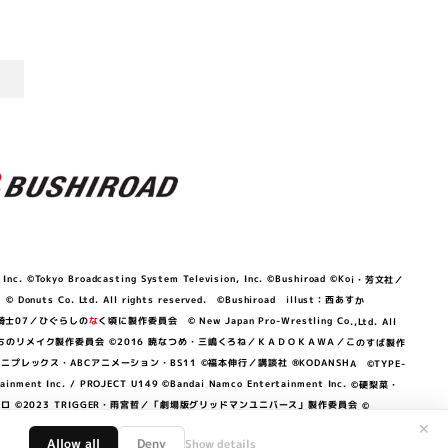
©Tokyo Broadcasting System Television, Inc. ©Bushiroad ©Koi・芳文社／
 © Donuts Co. Ltd. All rights reserved. ©Bushiroad illust：西あすか
竜騎士07／ひぐらしの
な
く頃に製作委員会 © New Japan Pro-Wrestling Co.,Ltd. All
OKAWA／ぼくたちのリメイク製作委員会 ©2016 暁なつめ・三嶋くろね／ＫＡＤＯＫＡＷＡ／このすば製作
 Lily／アニプレックス・ABCアニメーション・BS11 ©福本伸行／講談社 ®KODANSHA ©TYPE-
c. / PROJECT U149 ©Bandai Namco Entertainment Inc. ©硬梨菜・
©2023 TRIGGER・雨宮哲／「劇場版グリッドマンユニバース」製作委員会 ©
✕
Allow all
Deny
Show details