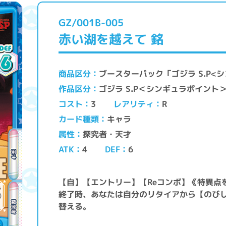
GZ/001B-005
赤い湖を越えて 銘
ブースターパック「ゴジラ S.P<
商品区分
ゴジラ S.P＜シンギュラポイント
作品区分
レアリティ
コスト
3
R
キャラ
カード種類
探究者・天才
属性
ATK
DEF
4
6
【自】【エントリー】【Reコンボ】《特異点
終了時、あなたは自分のリタイアから【のび
替える。