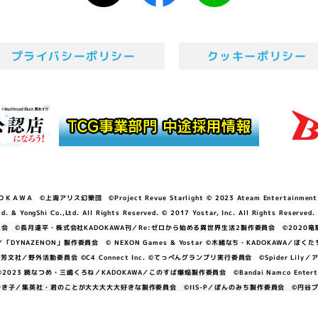
プライバシーポリシー
クッキーポリシー
ＷＡ ©上海アリス幻樂団 ©Project Revue Starlight © 2023 Ateam Entertainment Inc. 
Shi Co.,Ltd. All Rights Reserved. © 2017 Yostar, Inc. All Rights Reserved.
N」製作委員会 ©長月達平・株式会社KADOKAWA刊／Re:ゼロから始める異世界生活2製作委員会 ©2020
GGER・雨宮哲／「DYNAZENON」製作委員会 © NEXON Games & Yostar ©木緒なち・KAD
DO ©あfろ・芳文社／野外活動委員会 ©C4 Connect Inc. ©てっぺんグランプリ実行委員会 ©Spider
暁なつめ・三嶋くろね／KADOKAWA／このすば爆焔製作委員会 ©Bandai Namco Entertainment In
子／集英社・君のことが大大大大大好きな製作委員会 ©IIS-P／ぽんのみち製作委員会 ©円谷プロ 
アイドルクラブ ©「勇気爆発バーンブレイバーン」製作委員会