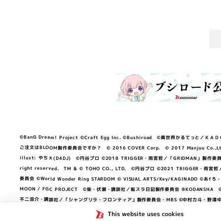
©BanG Dream! Project ©Craft Egg Inc. ©Bushiroad ©異世界かるてっと／ＫＡＤＯＫＡ
ご注文はBLOOM製作委員会ですか？ © 2016 COVER Corp. © 2017 Manjuu Co.,Ltd. & Yong
illust: やちぇ(D4DJ) ©円谷プロ ©2018 TRIGGER・雨宮哲／「GRIDMA
right reserved. TM & © TOHO CO., LTD. ©円谷プロ ©2021 TRI
委員会 ©World Wonder Ring STARDOM © VISUAL ARTS/Key/KAGINA
MOON / FGC PROJECT ©柴・伏瀬・講談社／転スラ日記製作委員会 ®KODANSHA ©2023 
不二涼介・講談社／「シャングリラ・フロンティア」製作委員会・MBS ©中村力斗・野澤ゆき
NEXON Games／アビドス商店街 ©プロジェクトラブライブ！蓮ノ空女学院スクール
This website uses cookies