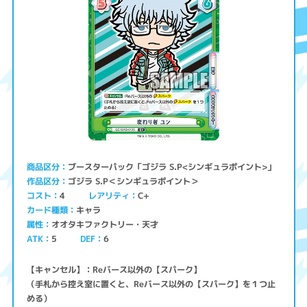
ブースターパック「ゴジラ S.P<シンギュラポイント>」
商品区分
ゴジラ S.P＜シンギュラポイント＞
作品区分
コスト
レアリティ
C+
4
キャラ
カード種類
オオタキファクトリー・天才
属性
ATK
5
6
DEF
【キャンセル】：Reバース以外の【スパーク】
（手札から控え室に置くと、Reバース以外の【スパーク】を１つ止
める）