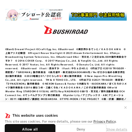
©BanG Dream! Project ©Craft Egg Inc. ©Bushiroad ©異世界かるてっと／ＫＡＤＯＫＡＷＡ ©
上海アリス幻樂団 ©Project Revue Starlight © 2023 Ateam Entertainment Inc. ©Tokyo
Broadcasting System Television, Inc. ©Bushiroad ©Koi・芳文社／ご注文はBLOOM製作委員会で
すか？ © 2016 COVER Corp. © 2017 Manjuu Co.,Ltd. & YongShi Co.,Ltd. All Rights
Reserved. © 2017 Yostar, Inc. All Rights Reserved. © Donuts Co. Ltd. All rights
reserved. ©Bushiroad illust：西あすか illust: やちぇ(D4DJ) ©円谷プロ ©2018 TRIGGER・
雨宮哲／「GRIDMAN」製作委員会 ©長月達平・株式会社KADOKAWA刊／Re:ゼロから始める異世界生
活2製作委員会 ©2020竜騎士07／ひぐらしの
な
く頃に製作委員会 © New Japan Pro-Wrestling
Co.,Ltd. All right reserved. TM & © TOHO CO., LTD. ©円谷プロ ©2021 TRIGGER・雨宮哲／
「DYNAZENON」製作委員会 © NEXON Games & Yostar ©木緒なち・KADOKAWA／ぼくたちのリメ
イク製作委員会 ©2016 暁なつめ・三嶋くろね／ＫＡＤＯＫＡＷＡ／このすば製作委員会 ©World
Wonder Ring STARDOM © VISUAL ARTS/Key/KAGINADO ©あfろ・芳文社／野外活動委員会 ©C4
Connect Inc. ©てっぺんグランプリ実行委員会 ©Spider Lily／アニプレックス・ABCアニメーショ
ン・BS11 ©福本伸行／講談社 ®KODANSHA ©TYPE-MOON / FGC PROJECT ©柴・伏瀬・講談社／
転スラ日記製作委員会 ®KODANSHA ©2023 暁なつめ・三嶋くろね／KADOKAWA／このすば爆焔製作
委員会 ©Bandai Namco Entertainment Inc. / PROJECT U149 ©Bandai Namco
✕
Entertainment Inc. ©硬梨菜・不二涼介・講談社／「シャングリラ・フロンティア」製作委員会・MBS
©中村力斗・野澤ゆき子／集英社・君のことが大大大大大好きな製作委員会 ©IIS-P／ぽんのみち製作委
This website uses cookies
員会 ©円谷プロ ©2023 TRIGGER・雨宮哲／「劇場版グリッドマンユニバース」製作委員会 © NEXON
This site uses cookies. For more details, please see our
Privacy Policy
.
Games／アビドス商店街 ©プロジェクトラブライブ！蓮ノ空女学院スクールアイドルクラブ ©「勇気爆
発バーンブレイバーン」製作委員会
Allow all
Deny
Show details