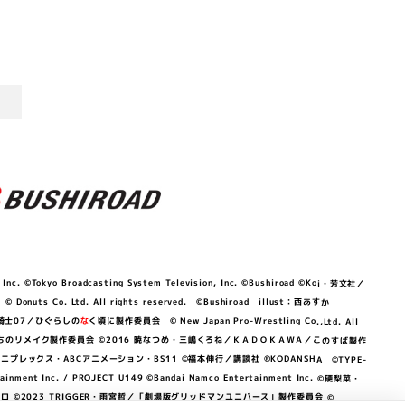
©Tokyo Broadcasting System Television, Inc. ©Bushiroad ©Koi・芳文社／
 © Donuts Co. Ltd. All rights reserved. ©Bushiroad illust：西あすか
竜騎士07／ひぐらしの
な
く頃に製作委員会 © New Japan Pro-Wrestling Co.,Ltd. All
OKAWA／ぼくたちのリメイク製作委員会 ©2016 暁なつめ・三嶋くろね／ＫＡＤＯＫＡＷＡ／このすば製作
 Lily／アニプレックス・ABCアニメーション・BS11 ©福本伸行／講談社 ®KODANSHA ©TYPE-
c. / PROJECT U149 ©Bandai Namco Entertainment Inc. ©硬梨菜・
©2023 TRIGGER・雨宮哲／「劇場版グリッドマンユニバース」製作委員会 ©