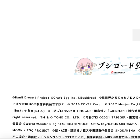
©BanG Dream! Project ©Craft Egg Inc. ©Bushiroad ©異世界かるてっと／ＫＡＤＯＫＡ
ご注文はBLOOM製作委員会ですか？ © 2016 COVER Corp. © 2017 Manjuu Co.,Ltd. & Yong
illust: やちぇ(D4DJ) ©円谷プロ ©2018 TRIGGER・雨宮哲／「GRIDMA
right reserved. TM & © TOHO CO., LTD. ©円谷プロ ©2021 TRI
委員会 ©World Wonder Ring STARDOM © VISUAL ARTS/Key/KAGINA
MOON / FGC PROJECT ©柴・伏瀬・講談社／転スラ日記製作委員会 ®KODANSHA ©2023 
不二涼介・講談社／「シャングリラ・フロンティア」製作委員会・MBS ©中村力斗・野澤ゆき