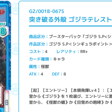
GZ/001B-067S
突き破る外殻 ゴジラテレス
ブースターパック「ゴジラ S.P<
商品区分
ゴジラ S.P＜シンギュラポイント
作品区分
レアリティ
コスト
RR+
4
キャラ
カード種類
怪獣
属性
ATK
DEF
4
8
【起】【エントリー】【本領発揮Lv４】：［
室から《ゴジラ》を１枚選び、エントリーに
室から、《怪獣の蛹》か《目覚めの咆哮》か