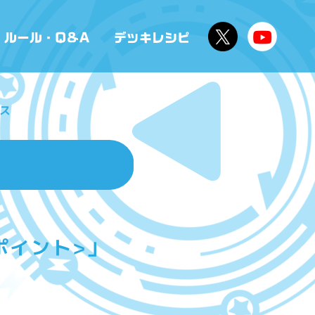
リス
ポイント>」