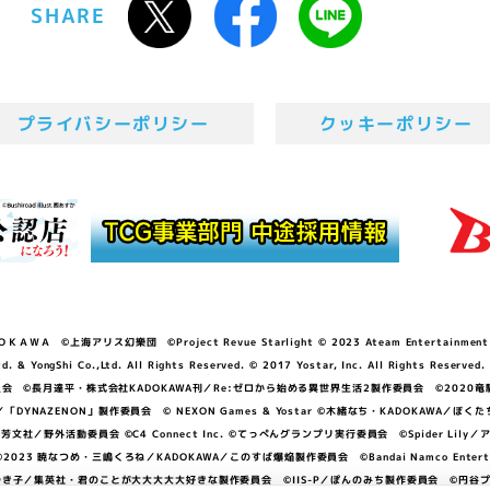
SHARE
プライバシーポリシー
クッキーポリシー
ＷＡ ©上海アリス幻樂団 ©Project Revue Starlight © 2023 Ateam Entertainment Inc. 
Shi Co.,Ltd. All Rights Reserved. © 2017 Yostar, Inc. All Rights Reserved.
N」製作委員会 ©長月達平・株式会社KADOKAWA刊／Re:ゼロから始める異世界生活2製作委員会 ©2020
GGER・雨宮哲／「DYNAZENON」製作委員会 © NEXON Games & Yostar ©木緒なち・KAD
DO ©あfろ・芳文社／野外活動委員会 ©C4 Connect Inc. ©てっぺんグランプリ実行委員会 ©Spider
暁なつめ・三嶋くろね／KADOKAWA／このすば爆焔製作委員会 ©Bandai Namco Entertainment In
子／集英社・君のことが大大大大大好きな製作委員会 ©IIS-P／ぽんのみち製作委員会 ©円谷プロ 