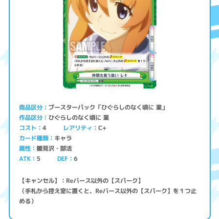
ブースターパック「ひぐらしのなく頃に 業」
商品区分
ひぐらしのなく頃に 業
作品区分
コスト
レアリティ
C+
4
キャラ
カード種類
雛見沢・部活
属性
ATK
5
6
DEF
【キャンセル】：Reバース以外の【スパーク】
（手札から控え室に置くと、Reバース以外の【スパーク】を１つ止
める）