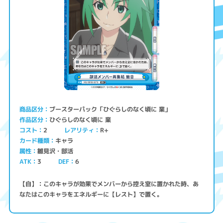
ブースターパック「ひぐらしのなく頃に 業」
商品区分
ひぐらしのなく頃に 業
作品区分
コスト
レアリティ
R+
2
キャラ
カード種類
雛見沢・部活
属性
ATK
3
6
DEF
【自】：このキャラが効果でメンバーから控え室に置かれた時、あ
なたはこのキャラをエネルギーに【レスト】で置く。