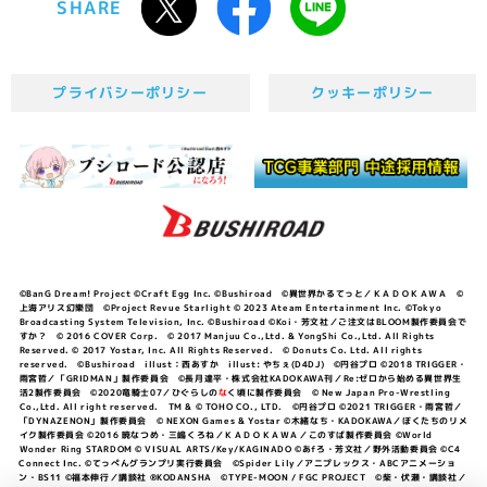
SHARE
プライバシーポリシー
クッキーポリシー
©BanG Dream! Project ©Craft Egg Inc. ©Bushiroad ©異世界かるてっと／ＫＡＤＯＫＡＷＡ ©
上海アリス幻樂団 ©Project Revue Starlight © 2023 Ateam Entertainment Inc. ©Tokyo
Broadcasting System Television, Inc. ©Bushiroad ©Koi・芳文社／ご注文はBLOOM製作委員会で
すか？ © 2016 COVER Corp. © 2017 Manjuu Co.,Ltd. & YongShi Co.,Ltd. All Rights
Reserved. © 2017 Yostar, Inc. All Rights Reserved. © Donuts Co. Ltd. All rights
reserved. ©Bushiroad illust：西あすか illust: やちぇ(D4DJ) ©円谷プロ ©2018 TRIGGER・
雨宮哲／「GRIDMAN」製作委員会 ©長月達平・株式会社KADOKAWA刊／Re:ゼロから始める異世界生
活2製作委員会 ©2020竜騎士07／ひぐらしの
な
く頃に製作委員会 © New Japan Pro-Wrestling
Co.,Ltd. All right reserved. TM & © TOHO CO., LTD. ©円谷プロ ©2021 TRIGGER・雨宮哲／
「DYNAZENON」製作委員会 © NEXON Games & Yostar ©木緒なち・KADOKAWA／ぼくたちのリメ
イク製作委員会 ©2016 暁なつめ・三嶋くろね／ＫＡＤＯＫＡＷＡ／このすば製作委員会 ©World
Wonder Ring STARDOM © VISUAL ARTS/Key/KAGINADO ©あfろ・芳文社／野外活動委員会 ©C4
Connect Inc. ©てっぺんグランプリ実行委員会 ©Spider Lily／アニプレックス・ABCアニメーショ
ン・BS11 ©福本伸行／講談社 ®KODANSHA ©TYPE-MOON / FGC PROJECT ©柴・伏瀬・講談社／