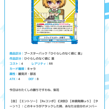
ブースターパック「ひぐらしのなく頃に 業」
商品区分
ひぐらしのなく頃に 業
作品区分
コスト
レアリティ
RR
4
キャラ
カード種類
雛見沢・部活
属性
ATK
4
8
DEF
今日はわたくしの勝ちですわね、梨花
【自】【エントリー】【Reコンボ】《決別》【本領発揮Lv５】【タ
ーン１】：このキャラがアタックした時、あなたは自分のメンバー