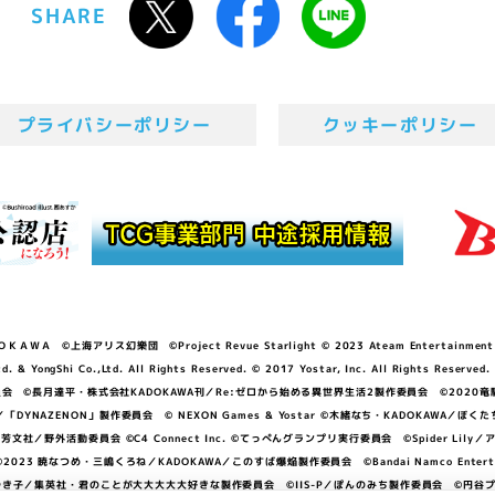
SHARE
プライバシーポリシー
クッキーポリシー
ＷＡ ©上海アリス幻樂団 ©Project Revue Starlight © 2023 Ateam Entertainment Inc. 
Shi Co.,Ltd. All Rights Reserved. © 2017 Yostar, Inc. All Rights Reserved.
N」製作委員会 ©長月達平・株式会社KADOKAWA刊／Re:ゼロから始める異世界生活2製作委員会 ©2020
GGER・雨宮哲／「DYNAZENON」製作委員会 © NEXON Games & Yostar ©木緒なち・KAD
DO ©あfろ・芳文社／野外活動委員会 ©C4 Connect Inc. ©てっぺんグランプリ実行委員会 ©Spider
暁なつめ・三嶋くろね／KADOKAWA／このすば爆焔製作委員会 ©Bandai Namco Entertainment In
子／集英社・君のことが大大大大大好きな製作委員会 ©IIS-P／ぽんのみち製作委員会 ©円谷プロ 