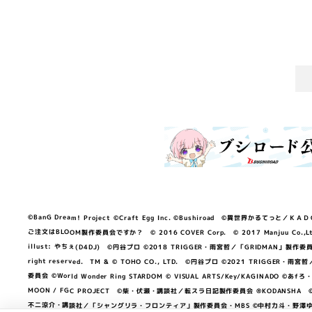
©BanG Dream! Project ©Craft Egg Inc. ©Bushiroad ©異世界かるてっと／ＫＡＤＯＫＡ
ご注文はBLOOM製作委員会ですか？ © 2016 COVER Corp. © 2017 Manjuu Co.,Ltd. & Yong
illust: やちぇ(D4DJ) ©円谷プロ ©2018 TRIGGER・雨宮哲／「GRIDMA
right reserved. TM & © TOHO CO., LTD. ©円谷プロ ©2021 TRI
委員会 ©World Wonder Ring STARDOM © VISUAL ARTS/Key/KAGINA
MOON / FGC PROJECT ©柴・伏瀬・講談社／転スラ日記製作委員会 ®KODANSHA ©2023 
不二涼介・講談社／「シャングリラ・フロンティア」製作委員会・MBS ©中村力斗・野澤ゆき