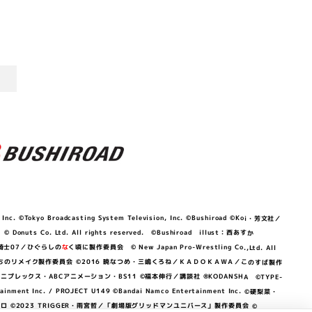
©Tokyo Broadcasting System Television, Inc. ©Bushiroad ©Koi・芳文社／
 © Donuts Co. Ltd. All rights reserved. ©Bushiroad illust：西あすか
竜騎士07／ひぐらしの
な
く頃に製作委員会 © New Japan Pro-Wrestling Co.,Ltd. All
OKAWA／ぼくたちのリメイク製作委員会 ©2016 暁なつめ・三嶋くろね／ＫＡＤＯＫＡＷＡ／このすば製作
 Lily／アニプレックス・ABCアニメーション・BS11 ©福本伸行／講談社 ®KODANSHA ©TYPE-
c. / PROJECT U149 ©Bandai Namco Entertainment Inc. ©硬梨菜・
©2023 TRIGGER・雨宮哲／「劇場版グリッドマンユニバース」製作委員会 ©