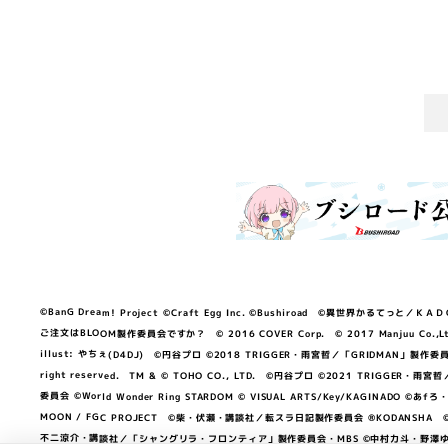
©BanG Dream! Project ©Craft Egg Inc. ©Bushiroad ©異世界かるてっと／ＫＡＤＯＫＡ
ご注文はBLOOM製作委員会ですか？ © 2016 COVER Corp. © 2017 Manjuu Co.,Ltd. & Yong
illust: やちぇ(D4DJ) ©円谷プロ ©2018 TRIGGER・雨宮哲／「GRIDMA
right reserved. TM & © TOHO CO., LTD. ©円谷プロ ©2021 TRI
委員会 ©World Wonder Ring STARDOM © VISUAL ARTS/Key/KAGINA
MOON / FGC PROJECT ©柴・伏瀬・講談社／転スラ日記製作委員会 ®KODANSHA ©2023 
不二涼介・講談社／「シャングリラ・フロンティア」製作委員会・MBS ©中村力斗・野澤ゆき