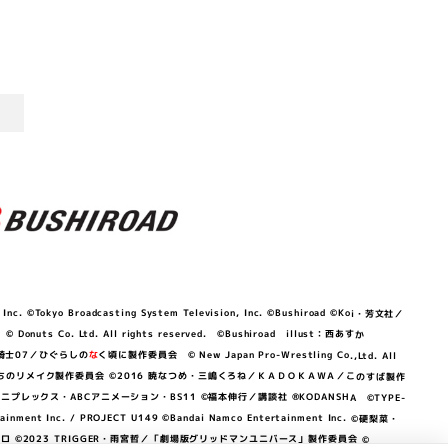
©Tokyo Broadcasting System Television, Inc. ©Bushiroad ©Koi・芳文社／
 © Donuts Co. Ltd. All rights reserved. ©Bushiroad illust：西あすか
竜騎士07／ひぐらしの
な
く頃に製作委員会 © New Japan Pro-Wrestling Co.,Ltd. All
OKAWA／ぼくたちのリメイク製作委員会 ©2016 暁なつめ・三嶋くろね／ＫＡＤＯＫＡＷＡ／このすば製作
 Lily／アニプレックス・ABCアニメーション・BS11 ©福本伸行／講談社 ®KODANSHA ©TYPE-
c. / PROJECT U149 ©Bandai Namco Entertainment Inc. ©硬梨菜・
©2023 TRIGGER・雨宮哲／「劇場版グリッドマンユニバース」製作委員会 ©