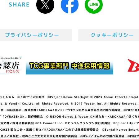
SHARE
プライバシーポリシー
クッキーポリシー
ＷＡ ©上海アリス幻樂団 ©Project Revue Starlight © 2023 Ateam Entertainment Inc. 
Shi Co.,Ltd. All Rights Reserved. © 2017 Yostar, Inc. All Rights Reserved.
N」製作委員会 ©長月達平・株式会社KADOKAWA刊／Re:ゼロから始める異世界生活2製作委員会 ©2020
GGER・雨宮哲／「DYNAZENON」製作委員会 © NEXON Games & Yostar ©木緒なち・KAD
DO ©あfろ・芳文社／野外活動委員会 ©C4 Connect Inc. ©てっぺんグランプリ実行委員会 ©Spider
暁なつめ・三嶋くろね／KADOKAWA／このすば爆焔製作委員会 ©Bandai Namco Entertainment In
子／集英社・君のことが大大大大大好きな製作委員会 ©IIS-P／ぽんのみち製作委員会 ©円谷プロ 