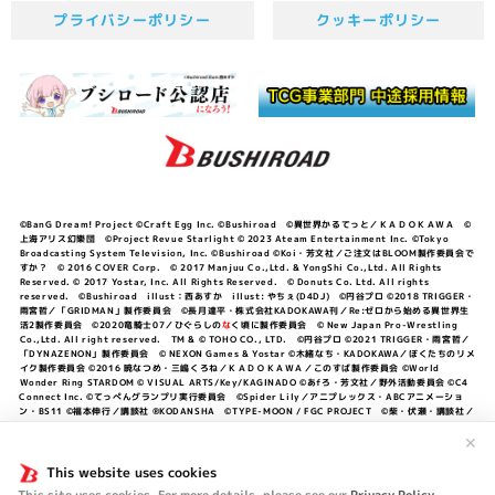
プライバシーポリシー
クッキーポリシー
©BanG Dream! Project ©Craft Egg Inc. ©Bushiroad ©異世界かるてっと／ＫＡＤＯＫＡＷＡ ©
上海アリス幻樂団 ©Project Revue Starlight © 2023 Ateam Entertainment Inc. ©Tokyo
Broadcasting System Television, Inc. ©Bushiroad ©Koi・芳文社／ご注文はBLOOM製作委員会で
すか？ © 2016 COVER Corp. © 2017 Manjuu Co.,Ltd. & YongShi Co.,Ltd. All Rights
Reserved. © 2017 Yostar, Inc. All Rights Reserved. © Donuts Co. Ltd. All rights
reserved. ©Bushiroad illust：西あすか illust: やちぇ(D4DJ) ©円谷プロ ©2018 TRIGGER・
雨宮哲／「GRIDMAN」製作委員会 ©長月達平・株式会社KADOKAWA刊／Re:ゼロから始める異世界生
活2製作委員会 ©2020竜騎士07／ひぐらしの
な
く頃に製作委員会 © New Japan Pro-Wrestling
Co.,Ltd. All right reserved. TM & © TOHO CO., LTD. ©円谷プロ ©2021 TRIGGER・雨宮哲／
「DYNAZENON」製作委員会 © NEXON Games & Yostar ©木緒なち・KADOKAWA／ぼくたちのリメ
イク製作委員会 ©2016 暁なつめ・三嶋くろね／ＫＡＤＯＫＡＷＡ／このすば製作委員会 ©World
Wonder Ring STARDOM © VISUAL ARTS/Key/KAGINADO ©あfろ・芳文社／野外活動委員会 ©C4
Connect Inc. ©てっぺんグランプリ実行委員会 ©Spider Lily／アニプレックス・ABCアニメーショ
ン・BS11 ©福本伸行／講談社 ®KODANSHA ©TYPE-MOON / FGC PROJECT ©柴・伏瀬・講談社／
転スラ日記製作委員会 ®KODANSHA ©2023 暁なつめ・三嶋くろね／KADOKAWA／このすば爆焔製作
✕
委員会 ©Bandai Namco Entertainment Inc. / PROJECT U149 ©Bandai Namco
Entertainment Inc. ©硬梨菜・不二涼介・講談社／「シャングリラ・フロンティア」製作委員会・MBS
This website uses cookies
©中村力斗・野澤ゆき子／集英社・君のことが大大大大大好きな製作委員会 ©IIS-P／ぽんのみち製作委
員会 ©円谷プロ ©2023 TRIGGER・雨宮哲／「劇場版グリッドマンユニバース」製作委員会 © NEXON