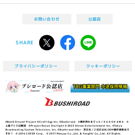
お問い合わせ
公認店
SHARE
プライバシーポリシー
クッキーポリシー
©BanG Dream! Project ©Craft Egg Inc. ©Bushiroad ©異世界かるてっと／ＫＡＤＯＫＡＷＡ ©
上海アリス幻樂団 ©Project Revue Starlight © 2023 Ateam Entertainment Inc. ©Tokyo
Broadcasting System Television, Inc. ©Bushiroad ©Koi・芳文社／ご注文はBLOOM製作委員会で
すか？ © 2016 COVER Corp. © 2017 Manjuu Co.,Ltd. & YongShi Co.,Ltd. All Rights