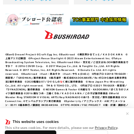
©BanG Dream! Project ©Craft Egg Inc. ©Bushiroad ©異世界かるてっと／ＫＡＤＯＫＡＷＡ ©
上海アリス幻樂団 ©Project Revue Starlight © 2023 Ateam Entertainment Inc. ©Tokyo
Broadcasting System Television, Inc. ©Bushiroad ©Koi・芳文社／ご注文はBLOOM製作委員会で
すか？ © 2016 COVER Corp. © 2017 Manjuu Co.,Ltd. & YongShi Co.,Ltd. All Rights
Reserved. © 2017 Yostar, Inc. All Rights Reserved. © Donuts Co. Ltd. All rights
reserved. ©Bushiroad illust：西あすか illust: やちぇ(D4DJ) ©円谷プロ ©2018 TRIGGER・
雨宮哲／「GRIDMAN」製作委員会 ©長月達平・株式会社KADOKAWA刊／Re:ゼロから始める異世界生
活2製作委員会 ©2020竜騎士07／ひぐらしの
な
く頃に製作委員会 © New Japan Pro-Wrestling
Co.,Ltd. All right reserved. TM & © TOHO CO., LTD. ©円谷プロ ©2021 TRIGGER・雨宮哲／
「DYNAZENON」製作委員会 © NEXON Games & Yostar ©木緒なち・KADOKAWA／ぼくたちのリメ
イク製作委員会 ©2016 暁なつめ・三嶋くろね／ＫＡＤＯＫＡＷＡ／このすば製作委員会 ©World
Wonder Ring STARDOM © VISUAL ARTS/Key/KAGINADO ©あfろ・芳文社／野外活動委員会 ©C4
Connect Inc. ©てっぺんグランプリ実行委員会 ©Spider Lily／アニプレックス・ABCアニメーショ
ン・BS11 ©福本伸行／講談社 ®KODANSHA ©TYPE-MOON / FGC PROJECT ©柴・伏瀬・講談社／
転スラ日記製作委員会 ®KODANSHA ©2023 暁なつめ・三嶋くろね／KADOKAWA／このすば爆焔製作
✕
委員会 ©Bandai Namco Entertainment Inc. / PROJECT U149 ©Bandai Namco
Entertainment Inc. ©硬梨菜・不二涼介・講談社／「シャングリラ・フロンティア」製作委員会・MBS
This website uses cookies
©中村力斗・野澤ゆき子／集英社・君のことが大大大大大好きな製作委員会 ©IIS-P／ぽんのみち製作委
員会 ©円谷プロ ©2023 TRIGGER・雨宮哲／「劇場版グリッドマンユニバース」製作委員会 © NEXON
This site uses cookies. For more details, please see our
Privacy Policy
.
Games／アビドス商店街 ©プロジェクトラブライブ！蓮ノ空女学院スクールアイドルクラブ ©「勇気爆
発バーンブレイバーン」製作委員会