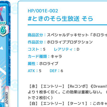
HP/001E-002
#ときのそら生放送 そら
スペシャルデッキセット「ホロライ
商品区分
ホロライブプロダクション
作品区分
レアリティ
コスト
D
5
キャラ
カード種類
ホロライブ
属性
ATK
DEF
5
6
【永】【エントリー】【Reコンボ】《Drea
より１枚多く引く。この効果は重複しない。（
トで２枚引く）
【自】【エントリー】【ターン１】：このキ