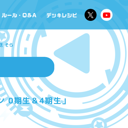
送 そら
 0期生＆4期生」