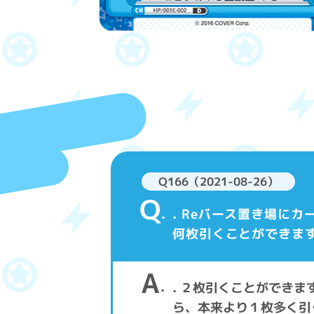
Q166（2021-08-26）
Q
. Reバース置き場に
何枚引くことができま
A
. ２枚引くことができま
ら、本来より１枚多く引