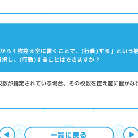
札から１枚控え室に置くことで、(行動)する」という
択し、(行動)することはできますか？
。枚数が指定されている場合、その枚数を控え室に置かな