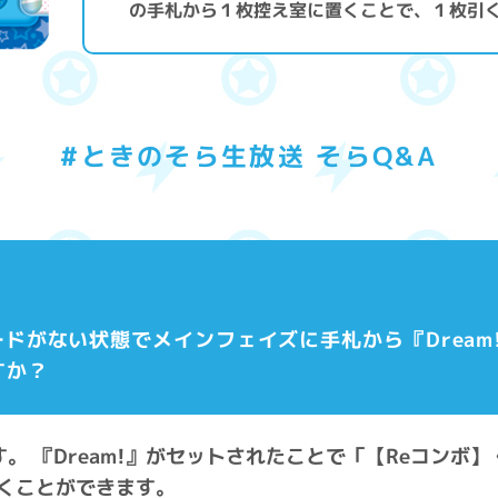
の手札から１枚控え室に置くことで、１枚引
#ときのそら生放送 そらQ&A
カードがない状態でメインフェイズに手札から『Drea
すか？
す。 『Dream!』がセットされたことで「【Reコンボ】
くことができます。