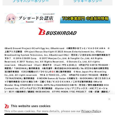
プライバシーポリシー
クッキーポリシー
©BanG Dream! Project ©Craft Egg Inc. ©Bushiroad ©異世界かるてっと／ＫＡＤＯＫＡＷＡ ©
上海アリス幻樂団 ©Project Revue Starlight © 2023 Ateam Entertainment Inc. ©Tokyo
Broadcasting System Television, Inc. ©Bushiroad ©Koi・芳文社／ご注文はBLOOM製作委員会で
すか？ © 2016 COVER Corp. © 2017 Manjuu Co.,Ltd. & YongShi Co.,Ltd. All Rights
Reserved. © 2017 Yostar, Inc. All Rights Reserved. © Donuts Co. Ltd. All rights
reserved. ©Bushiroad illust：西あすか illust: やちぇ(D4DJ) ©円谷プロ ©2018 TRIGGER・
雨宮哲／「GRIDMAN」製作委員会 ©長月達平・株式会社KADOKAWA刊／Re:ゼロから始める異世界生
活2製作委員会 ©2020竜騎士07／ひぐらしの
な
く頃に製作委員会 © New Japan Pro-Wrestling
Co.,Ltd. All right reserved. TM & © TOHO CO., LTD. ©円谷プロ ©2021 TRIGGER・雨宮哲／
「DYNAZENON」製作委員会 © NEXON Games & Yostar ©木緒なち・KADOKAWA／ぼくたちのリメ
イク製作委員会 ©2016 暁なつめ・三嶋くろね／ＫＡＤＯＫＡＷＡ／このすば製作委員会 ©World
Wonder Ring STARDOM © VISUAL ARTS/Key/KAGINADO ©あfろ・芳文社／野外活動委員会 ©C4
Connect Inc. ©てっぺんグランプリ実行委員会 ©Spider Lily／アニプレックス・ABCアニメーショ
ン・BS11 ©福本伸行／講談社 ®KODANSHA ©TYPE-MOON / FGC PROJECT ©柴・伏瀬・講談社／
転スラ日記製作委員会 ®KODANSHA ©2023 暁なつめ・三嶋くろね／KADOKAWA／このすば爆焔製作
委員会 ©Bandai Namco Entertainment Inc. / PROJECT U149 ©Bandai Namco
✕
Entertainment Inc. ©硬梨菜・不二涼介・講談社／「シャングリラ・フロンティア」製作委員会・MBS
©中村力斗・野澤ゆき子／集英社・君のことが大大大大大好きな製作委員会 ©IIS-P／ぽんのみち製作委
This website uses cookies
員会 ©円谷プロ ©2023 TRIGGER・雨宮哲／「劇場版グリッドマンユニバース」製作委員会 © NEXON
This site uses cookies. For more details, please see our
Privacy Policy
.
Games／アビドス商店街 ©プロジェクトラブライブ！蓮ノ空女学院スクールアイドルクラブ ©「勇気爆