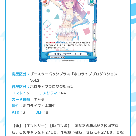
ブースターパックプラス「ホロライブプロダクション
商品区分
Vol.2」
ホロライブプロダクション
作品区分
コスト
レアリティ
R+
3
キャラ
カード種類
ホロライブ・４期生
属性
ATK
3
8
DEF
【永】【エントリー】【Reコンボ】：あなたの手札が２枚以下な
ら、このキャラを＋２/±０。１枚以下なら、さらに＋２/±０。０枚