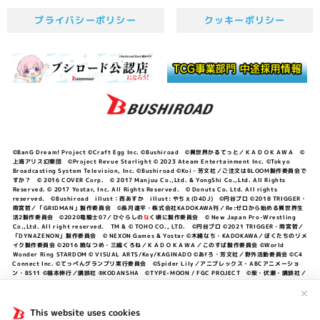
プライバシーポリシー
クッキーポリシー
©BanG Dream! Project ©Craft Egg Inc. ©Bushiroad ©異世界かるてっと／ＫＡＤＯＫＡＷＡ ©
上海アリス幻樂団 ©Project Revue Starlight © 2023 Ateam Entertainment Inc. ©Tokyo
Broadcasting System Television, Inc. ©Bushiroad ©Koi・芳文社／ご注文はBLOOM製作委員会で
すか？ © 2016 COVER Corp. © 2017 Manjuu Co.,Ltd. & YongShi Co.,Ltd. All Rights
Reserved. © 2017 Yostar, Inc. All Rights Reserved. © Donuts Co. Ltd. All rights
reserved. ©Bushiroad illust：西あすか illust: やちぇ(D4DJ) ©円谷プロ ©2018 TRIGGER・
雨宮哲／「GRIDMAN」製作委員会 ©長月達平・株式会社KADOKAWA刊／Re:ゼロから始める異世界生
活2製作委員会 ©2020竜騎士07／ひぐらしの
な
く頃に製作委員会 © New Japan Pro-Wrestling
Co.,Ltd. All right reserved. TM & © TOHO CO., LTD. ©円谷プロ ©2021 TRIGGER・雨宮哲／
「DYNAZENON」製作委員会 © NEXON Games & Yostar ©木緒なち・KADOKAWA／ぼくたちのリメ
イク製作委員会 ©2016 暁なつめ・三嶋くろね／ＫＡＤＯＫＡＷＡ／このすば製作委員会 ©World
Wonder Ring STARDOM © VISUAL ARTS/Key/KAGINADO ©あfろ・芳文社／野外活動委員会 ©C4
Connect Inc. ©てっぺんグランプリ実行委員会 ©Spider Lily／アニプレックス・ABCアニメーショ
ン・BS11 ©福本伸行／講談社 ®KODANSHA ©TYPE-MOON / FGC PROJECT ©柴・伏瀬・講談社／
転スラ日記製作委員会 ®KODANSHA ©2023 暁なつめ・三嶋くろね／KADOKAWA／このすば爆焔製作
委員会 ©Bandai Namco Entertainment Inc. / PROJECT U149 ©Bandai Namco
✕
Entertainment Inc. ©硬梨菜・不二涼介・講談社／「シャングリラ・フロンティア」製作委員会・MBS
©中村力斗・野澤ゆき子／集英社・君のことが大大大大大好きな製作委員会 ©IIS-P／ぽんのみち製作委
This website uses cookies
員会 ©円谷プロ ©2023 TRIGGER・雨宮哲／「劇場版グリッドマンユニバース」製作委員会 © NEXON