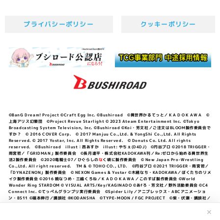
プライバシーポリシー
クッキーポリシー
©BanG Dream! Project ©Craft Egg Inc. ©Bushiroad ©異世界かるてっと／ＫＡＤＯＫＡＷＡ ©
上海アリス幻樂団 ©Project Revue Starlight © 2023 Ateam Entertainment Inc. ©Tokyo
Broadcasting System Television, Inc. ©Bushiroad ©Koi・芳文社／ご注文はBLOOM製作委員会で
すか？ © 2016 COVER Corp. © 2017 Manjuu Co.,Ltd. & YongShi Co.,Ltd. All Rights
Reserved. © 2017 Yostar, Inc. All Rights Reserved. © Donuts Co. Ltd. All rights
reserved. ©Bushiroad illust：西あすか illust: やちぇ(D4DJ) ©円谷プロ ©2018 TRIGGER・
雨宮哲／「GRIDMAN」製作委員会 ©長月達平・株式会社KADOKAWA刊／Re:ゼロから始める異世界生
活2製作委員会 ©2020竜騎士07／ひぐらしの
な
く頃に製作委員会 © New Japan Pro-Wrestling
Co.,Ltd. All right reserved. TM & © TOHO CO., LTD. ©円谷プロ ©2021 TRIGGER・雨宮哲／
「DYNAZENON」製作委員会 © NEXON Games & Yostar ©木緒なち・KADOKAWA／ぼくたちのリメ
イク製作委員会 ©2016 暁なつめ・三嶋くろね／ＫＡＤＯＫＡＷＡ／このすば製作委員会 ©World
Wonder Ring STARDOM © VISUAL ARTS/Key/KAGINADO ©あfろ・芳文社／野外活動委員会 ©C4
Connect Inc. ©てっぺんグランプリ実行委員会 ©Spider Lily／アニプレックス・ABCアニメーショ
ン・BS11 ©福本伸行／講談社 ®KODANSHA ©TYPE-MOON / FGC PROJECT ©柴・伏瀬・講談社／
転スラ日記製作委員会 ®KODANSHA ©2023 暁なつめ・三嶋くろね／KADOKAWA／このすば爆焔製作
委員会 ©Bandai Namco Entertainment Inc. / PROJECT U149 ©Bandai Namco
✕
Entertainment Inc. ©硬梨菜・不二涼介・講談社／「シャングリラ・フロンティア」製作委員会・MBS