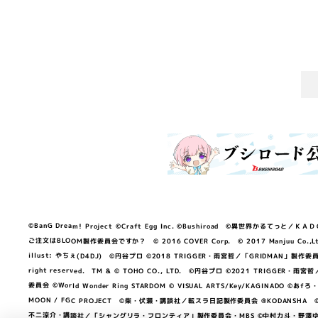
©BanG Dream! Project ©Craft Egg Inc. ©Bushiroad ©異世界かるてっと／ＫＡＤＯＫＡ
ご注文はBLOOM製作委員会ですか？ © 2016 COVER Corp. © 2017 Manjuu Co.,Ltd. & Yong
illust: やちぇ(D4DJ) ©円谷プロ ©2018 TRIGGER・雨宮哲／「GRIDMA
right reserved. TM & © TOHO CO., LTD. ©円谷プロ ©2021 TRI
委員会 ©World Wonder Ring STARDOM © VISUAL ARTS/Key/KAGINA
MOON / FGC PROJECT ©柴・伏瀬・講談社／転スラ日記製作委員会 ®KODANSHA ©2023 
不二涼介・講談社／「シャングリラ・フロンティア」製作委員会・MBS ©中村力斗・野澤ゆき