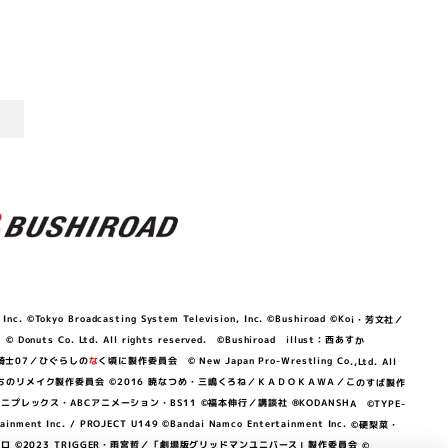
©Tokyo Broadcasting System Television, Inc. ©Bushiroad ©Koi・芳文社／
 © Donuts Co. Ltd. All rights reserved. ©Bushiroad illust：西あすか
竜騎士07／ひぐらしの
な
く頃に製作委員会 © New Japan Pro-Wrestling Co.,Ltd. All
OKAWA／ぼくたちのリメイク製作委員会 ©2016 暁なつめ・三嶋くろね／ＫＡＤＯＫＡＷＡ／このすば製作
 Lily／アニプレックス・ABCアニメーション・BS11 ©福本伸行／講談社 ®KODANSHA ©TYPE-
c. / PROJECT U149 ©Bandai Namco Entertainment Inc. ©硬梨菜・
©2023 TRIGGER・雨宮哲／「劇場版グリッドマンユニバース」製作委員会 ©