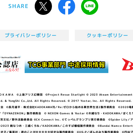
SHARE
プライバシーポリシー
クッキーポリシー
ＷＡ ©上海アリス幻樂団 ©Project Revue Starlight © 2023 Ateam Entertainment Inc. 
Shi Co.,Ltd. All Rights Reserved. © 2017 Yostar, Inc. All Rights Reserved.
N」製作委員会 ©長月達平・株式会社KADOKAWA刊／Re:ゼロから始める異世界生活2製作委員会 ©2020
GGER・雨宮哲／「DYNAZENON」製作委員会 © NEXON Games & Yostar ©木緒なち・KAD
DO ©あfろ・芳文社／野外活動委員会 ©C4 Connect Inc. ©てっぺんグランプリ実行委員会 ©Spider
暁なつめ・三嶋くろね／KADOKAWA／このすば爆焔製作委員会 ©Bandai Namco Entertainment In
子／集英社・君のことが大大大大大好きな製作委員会 ©IIS-P／ぽんのみち製作委員会 ©円谷プロ 