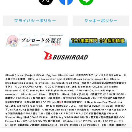
プライバシーポリシー
クッキーポリシー
©BanG Dream! Project ©Craft Egg Inc. ©Bushiroad ©異世界かるてっと／ＫＡＤＯＫＡＷＡ ©
上海アリス幻樂団 ©Project Revue Starlight © 2023 Ateam Entertainment Inc. ©Tokyo
Broadcasting System Television, Inc. ©Bushiroad ©Koi・芳文社／ご注文はBLOOM製作委員会で
すか？ © 2016 COVER Corp. © 2017 Manjuu Co.,Ltd. & YongShi Co.,Ltd. All Rights
Reserved. © 2017 Yostar, Inc. All Rights Reserved. © Donuts Co. Ltd. All rights
reserved. ©Bushiroad illust：西あすか illust: やちぇ(D4DJ) ©円谷プロ ©2018 TRIGGER・
雨宮哲／「GRIDMAN」製作委員会 ©長月達平・株式会社KADOKAWA刊／Re:ゼロから始める異世界生
活2製作委員会 ©2020竜騎士07／ひぐらしの
な
く頃に製作委員会 © New Japan Pro-Wrestling
Co.,Ltd. All right reserved. TM & © TOHO CO., LTD. ©円谷プロ ©2021 TRIGGER・雨宮哲／
「DYNAZENON」製作委員会 © NEXON Games & Yostar ©木緒なち・KADOKAWA／ぼくたちのリメ
イク製作委員会 ©2016 暁なつめ・三嶋くろね／ＫＡＤＯＫＡＷＡ／このすば製作委員会 ©World
Wonder Ring STARDOM © VISUAL ARTS/Key/KAGINADO ©あfろ・芳文社／野外活動委員会 ©C4
Connect Inc. ©てっぺんグランプリ実行委員会 ©Spider Lily／アニプレックス・ABCアニメーショ
ン・BS11 ©福本伸行／講談社 ®KODANSHA ©TYPE-MOON / FGC PROJECT ©柴・伏瀬・講談社／
転スラ日記製作委員会 ®KODANSHA ©2023 暁なつめ・三嶋くろね／KADOKAWA／このすば爆焔製作