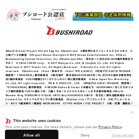
©BanG Dream! Project ©Craft Egg Inc. ©Bushiroad ©異世界かるてっと／ＫＡＤＯＫＡＷＡ ©
上海アリス幻樂団 ©Project Revue Starlight © 2023 Ateam Entertainment Inc. ©Tokyo
Broadcasting System Television, Inc. ©Bushiroad ©Koi・芳文社／ご注文はBLOOM製作委員会で
すか？ © 2016 COVER Corp. © 2017 Manjuu Co.,Ltd. & YongShi Co.,Ltd. All Rights
Reserved. © 2017 Yostar, Inc. All Rights Reserved. © Donuts Co. Ltd. All rights
reserved. ©Bushiroad illust：西あすか illust: やちぇ(D4DJ) ©円谷プロ ©2018 TRIGGER・
雨宮哲／「GRIDMAN」製作委員会 ©長月達平・株式会社KADOKAWA刊／Re:ゼロから始める異世界生
活2製作委員会 ©2020竜騎士07／ひぐらしの
な
く頃に製作委員会 © New Japan Pro-Wrestling
Co.,Ltd. All right reserved. TM & © TOHO CO., LTD. ©円谷プロ ©2021 TRIGGER・雨宮哲／
「DYNAZENON」製作委員会 © NEXON Games & Yostar ©木緒なち・KADOKAWA／ぼくたちのリメ
イク製作委員会 ©2016 暁なつめ・三嶋くろね／ＫＡＤＯＫＡＷＡ／このすば製作委員会 ©World
Wonder Ring STARDOM © VISUAL ARTS/Key/KAGINADO ©あfろ・芳文社／野外活動委員会 ©C4
Connect Inc. ©てっぺんグランプリ実行委員会 ©Spider Lily／アニプレックス・ABCアニメーショ
ン・BS11 ©福本伸行／講談社 ®KODANSHA ©TYPE-MOON / FGC PROJECT ©柴・伏瀬・講談社／
転スラ日記製作委員会 ®KODANSHA ©2023 暁なつめ・三嶋くろね／KADOKAWA／このすば爆焔製作
委員会 ©Bandai Namco Entertainment Inc. / PROJECT U149 ©Bandai Namco
✕
Entertainment Inc. ©硬梨菜・不二涼介・講談社／「シャングリラ・フロンティア」製作委員会・MBS
©中村力斗・野澤ゆき子／集英社・君のことが大大大大大好きな製作委員会 ©IIS-P／ぽんのみち製作委
This website uses cookies
員会 ©円谷プロ ©2023 TRIGGER・雨宮哲／「劇場版グリッドマンユニバース」製作委員会 © NEXON
This site uses cookies. For more details, please see our
Privacy Policy
.
Games／アビドス商店街 ©プロジェクトラブライブ！蓮ノ空女学院スクールアイドルクラブ ©「勇気爆
発バーンブレイバーン」製作委員会
Allow all
Deny
Show details