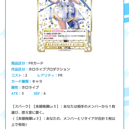
PRカード
商品区分
ホロライブプロダクション
作品区分
コスト
レアリティ
PR
2
キャラ
カード種類
ホロライブ
属性
ATK
3
4
DEF
【スパーク】【本領発揮Lv３】：あなたは相手のメンバーから１枚
選び、控え室に置く。
（【本領発揮Lv３】：あなたの、メンバーとリタイアが合計３枚以
上で有効）