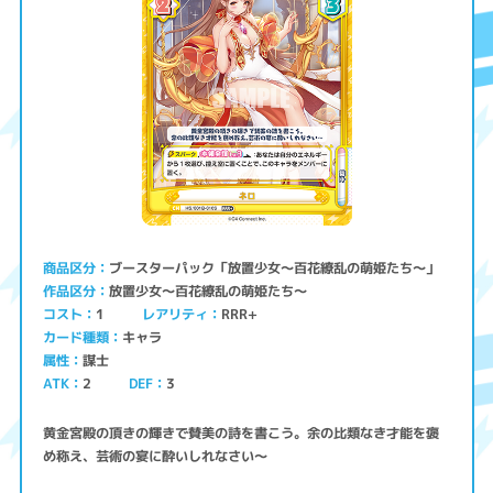
ブースターパック「放置少女〜百花繚乱の萌姫たち〜」
商品区分
放置少女〜百花繚乱の萌姫たち〜
作品区分
コスト
レアリティ
RRR+
1
キャラ
カード種類
謀士
属性
ATK
2
3
DEF
黄金宮殿の頂きの輝きで賛美の詩を書こう。余の比類なき才能を褒
め称え、芸術の宴に酔いしれなさい〜