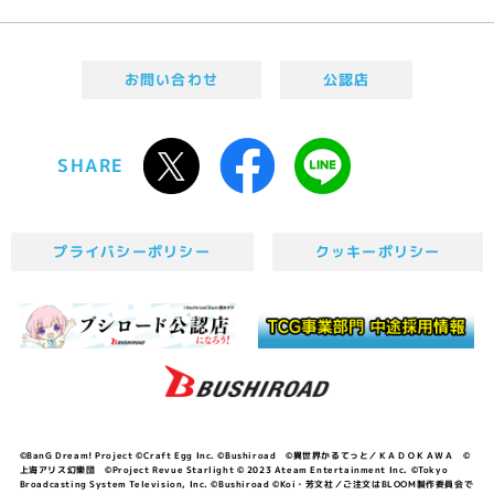
お問い合わせ
公認店
SHARE
プライバシーポリシー
クッキーポリシー
©BanG Dream! Project ©Craft Egg Inc. ©Bushiroad ©異世界かるてっと／ＫＡＤＯＫＡＷＡ ©
上海アリス幻樂団 ©Project Revue Starlight © 2023 Ateam Entertainment Inc. ©Tokyo
Broadcasting System Television, Inc. ©Bushiroad ©Koi・芳文社／ご注文はBLOOM製作委員会で