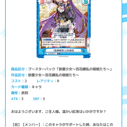
ブースターパック「放置少女〜百花繚乱の萌姫たち〜」
商品区分
放置少女〜百花繚乱の萌姫たち〜
作品区分
コスト
レアリティ
2
R
キャラ
カード種類
武将
属性
ATK
3
5
DEF
おはようございます、ご主人様。温かい紅茶はいかがですか？
【自】【メンバー】：このキャラがサポートした時、あなたはこの