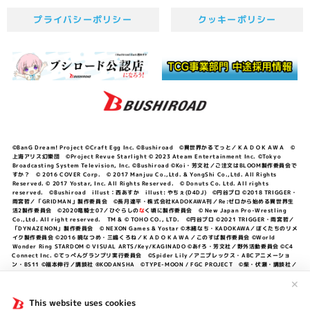
プライバシーポリシー
クッキーポリシー
©BanG Dream! Project ©Craft Egg Inc. ©Bushiroad ©異世界かるてっと／ＫＡＤＯＫＡＷＡ ©
上海アリス幻樂団 ©Project Revue Starlight © 2023 Ateam Entertainment Inc. ©Tokyo
Broadcasting System Television, Inc. ©Bushiroad ©Koi・芳文社／ご注文はBLOOM製作委員会で
すか？ © 2016 COVER Corp. © 2017 Manjuu Co.,Ltd. & YongShi Co.,Ltd. All Rights
Reserved. © 2017 Yostar, Inc. All Rights Reserved. © Donuts Co. Ltd. All rights
reserved. ©Bushiroad illust：西あすか illust: やちぇ(D4DJ) ©円谷プロ ©2018 TRIGGER・
雨宮哲／「GRIDMAN」製作委員会 ©長月達平・株式会社KADOKAWA刊／Re:ゼロから始める異世界生
活2製作委員会 ©2020竜騎士07／ひぐらしの
な
く頃に製作委員会 © New Japan Pro-Wrestling
Co.,Ltd. All right reserved. TM & © TOHO CO., LTD. ©円谷プロ ©2021 TRIGGER・雨宮哲／
「DYNAZENON」製作委員会 © NEXON Games & Yostar ©木緒なち・KADOKAWA／ぼくたちのリメ
イク製作委員会 ©2016 暁なつめ・三嶋くろね／ＫＡＤＯＫＡＷＡ／このすば製作委員会 ©World
Wonder Ring STARDOM © VISUAL ARTS/Key/KAGINADO ©あfろ・芳文社／野外活動委員会 ©C4
Connect Inc. ©てっぺんグランプリ実行委員会 ©Spider Lily／アニプレックス・ABCアニメーショ
ン・BS11 ©福本伸行／講談社 ®KODANSHA ©TYPE-MOON / FGC PROJECT ©柴・伏瀬・講談社／
転スラ日記製作委員会 ®KODANSHA ©2023 暁なつめ・三嶋くろね／KADOKAWA／このすば爆焔製作
委員会 ©Bandai Namco Entertainment Inc. / PROJECT U149 ©Bandai Namco
✕
Entertainment Inc. ©硬梨菜・不二涼介・講談社／「シャングリラ・フロンティア」製作委員会・MBS
©中村力斗・野澤ゆき子／集英社・君のことが大大大大大好きな製作委員会 ©IIS-P／ぽんのみち製作委
This website uses cookies
員会 ©円谷プロ ©2023 TRIGGER・雨宮哲／「劇場版グリッドマンユニバース」製作委員会 © NEXON