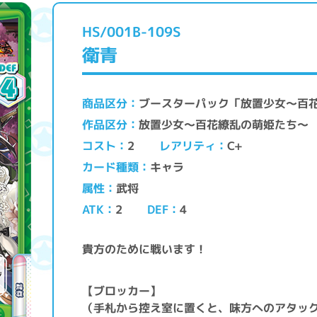
HS/001B-109S
衛青
ブースターパック「放置少女〜百
商品区分
放置少女〜百花繚乱の萌姫たち〜
作品区分
レアリティ
コスト
C+
2
キャラ
カード種類
武将
属性
ATK
DEF
2
4
貴方のために戦います！
【ブロッカー】
（手札から控え室に置くと、味方へのアタッ