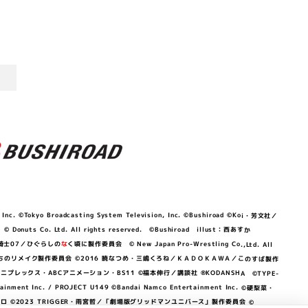
©Tokyo Broadcasting System Television, Inc. ©Bushiroad ©Koi・芳文社／
 © Donuts Co. Ltd. All rights reserved. ©Bushiroad illust：西あすか
竜騎士07／ひぐらしの
な
く頃に製作委員会 © New Japan Pro-Wrestling Co.,Ltd. All
OKAWA／ぼくたちのリメイク製作委員会 ©2016 暁なつめ・三嶋くろね／ＫＡＤＯＫＡＷＡ／このすば製作
 Lily／アニプレックス・ABCアニメーション・BS11 ©福本伸行／講談社 ®KODANSHA ©TYPE-
c. / PROJECT U149 ©Bandai Namco Entertainment Inc. ©硬梨菜・
©2023 TRIGGER・雨宮哲／「劇場版グリッドマンユニバース」製作委員会 ©