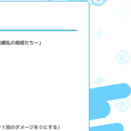
花繚乱の萌姫たち〜」
ク１回のダメージを０にする）