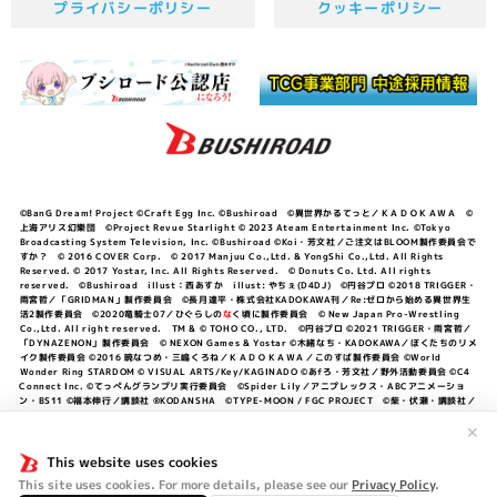
プライバシーポリシー
クッキーポリシー
©BanG Dream! Project ©Craft Egg Inc. ©Bushiroad ©異世界かるてっと／ＫＡＤＯＫＡＷＡ ©
上海アリス幻樂団 ©Project Revue Starlight © 2023 Ateam Entertainment Inc. ©Tokyo
Broadcasting System Television, Inc. ©Bushiroad ©Koi・芳文社／ご注文はBLOOM製作委員会で
すか？ © 2016 COVER Corp. © 2017 Manjuu Co.,Ltd. & YongShi Co.,Ltd. All Rights
Reserved. © 2017 Yostar, Inc. All Rights Reserved. © Donuts Co. Ltd. All rights
reserved. ©Bushiroad illust：西あすか illust: やちぇ(D4DJ) ©円谷プロ ©2018 TRIGGER・
雨宮哲／「GRIDMAN」製作委員会 ©長月達平・株式会社KADOKAWA刊／Re:ゼロから始める異世界生
活2製作委員会 ©2020竜騎士07／ひぐらしの
な
く頃に製作委員会 © New Japan Pro-Wrestling
Co.,Ltd. All right reserved. TM & © TOHO CO., LTD. ©円谷プロ ©2021 TRIGGER・雨宮哲／
「DYNAZENON」製作委員会 © NEXON Games & Yostar ©木緒なち・KADOKAWA／ぼくたちのリメ
イク製作委員会 ©2016 暁なつめ・三嶋くろね／ＫＡＤＯＫＡＷＡ／このすば製作委員会 ©World
Wonder Ring STARDOM © VISUAL ARTS/Key/KAGINADO ©あfろ・芳文社／野外活動委員会 ©C4
Connect Inc. ©てっぺんグランプリ実行委員会 ©Spider Lily／アニプレックス・ABCアニメーショ
ン・BS11 ©福本伸行／講談社 ®KODANSHA ©TYPE-MOON / FGC PROJECT ©柴・伏瀬・講談社／
転スラ日記製作委員会 ®KODANSHA ©2023 暁なつめ・三嶋くろね／KADOKAWA／このすば爆焔製作
委員会 ©Bandai Namco Entertainment Inc. / PROJECT U149 ©Bandai Namco
✕
Entertainment Inc. ©硬梨菜・不二涼介・講談社／「シャングリラ・フロンティア」製作委員会・MBS
©中村力斗・野澤ゆき子／集英社・君のことが大大大大大好きな製作委員会 ©IIS-P／ぽんのみち製作委
This website uses cookies
員会 ©円谷プロ ©2023 TRIGGER・雨宮哲／「劇場版グリッドマンユニバース」製作委員会 © NEXON
This site uses cookies. For more details, please see our
Privacy Policy
.
Games／アビドス商店街 ©プロジェクトラブライブ！蓮ノ空女学院スクールアイドルクラブ ©「勇気爆