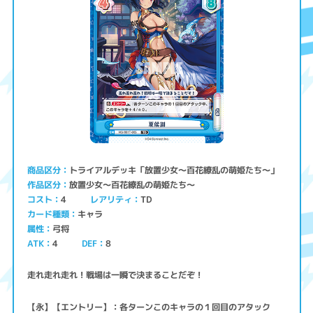
トライアルデッキ「放置少女〜百花繚乱の萌姫たち〜」
商品区分
放置少女〜百花繚乱の萌姫たち〜
作品区分
コスト
レアリティ
TD
4
キャラ
カード種類
弓将
属性
ATK
4
8
DEF
走れ走れ走れ！戦場は一瞬で決まることだぞ！
【永】【エントリー】：各ターンこのキャラの１回目のアタック