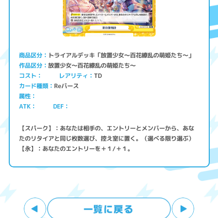
トライアルデッキ「放置少女〜百花繚乱の萌姫たち〜」
商品区分
放置少女〜百花繚乱の萌姫たち〜
作品区分
コスト
レアリティ
TD
Reバース
カード種類
属性
ATK
DEF
【スパーク】：あなたは相手の、エントリーとメンバーから、あな
たのリタイアと同じ枚数選び、控え室に置く。（選べる限り選ぶ）
【永】：あなたのエントリーを＋１/＋１。