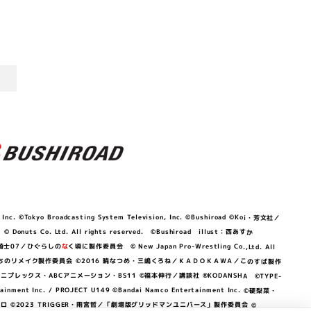
©Tokyo Broadcasting System Television, Inc. ©Bushiroad ©Koi・芳文社／
 © Donuts Co. Ltd. All rights reserved. ©Bushiroad illust：西あすか
竜騎士07／ひぐらしの
な
く頃に製作委員会 © New Japan Pro-Wrestling Co.,Ltd. All
OKAWA／ぼくたちのリメイク製作委員会 ©2016 暁なつめ・三嶋くろね／ＫＡＤＯＫＡＷＡ／このすば製作
 Lily／アニプレックス・ABCアニメーション・BS11 ©福本伸行／講談社 ®KODANSHA ©TYPE-
c. / PROJECT U149 ©Bandai Namco Entertainment Inc. ©硬梨菜・
©2023 TRIGGER・雨宮哲／「劇場版グリッドマンユニバース」製作委員会 ©