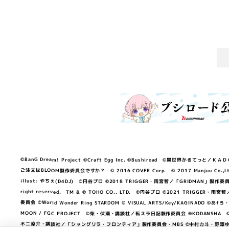
©BanG Dream! Project ©Craft Egg Inc. ©Bushiroad ©異世界かるてっと／ＫＡＤＯＫＡ
ご注文はBLOOM製作委員会ですか？ © 2016 COVER Corp. © 2017 Manjuu Co.,Ltd. & Yong
illust: やちぇ(D4DJ) ©円谷プロ ©2018 TRIGGER・雨宮哲／「GRIDMA
right reserved. TM & © TOHO CO., LTD. ©円谷プロ ©2021 TRI
委員会 ©World Wonder Ring STARDOM © VISUAL ARTS/Key/KAGINA
MOON / FGC PROJECT ©柴・伏瀬・講談社／転スラ日記製作委員会 ®KODANSHA ©2023 
不二涼介・講談社／「シャングリラ・フロンティア」製作委員会・MBS ©中村力斗・野澤ゆき