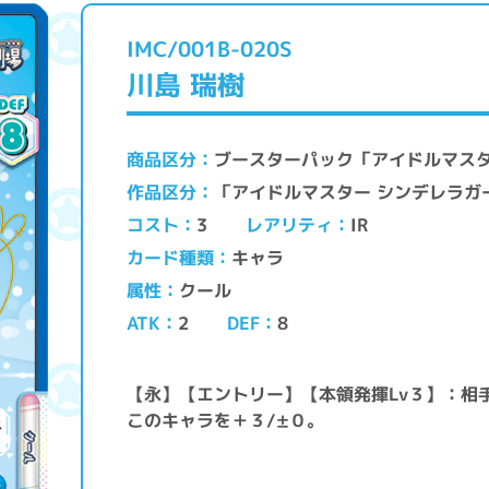
IMC/001B-020S
川島 瑞樹
ブースターパック「アイドルマス
商品区分
「アイドルマスター シンデレラ
作品区分
レアリティ
コスト
IR
3
キャラ
カード種類
クール
属性
ATK
DEF
2
8
【永】【エントリー】【本領発揮Lv３】：相
このキャラを＋３/±０。