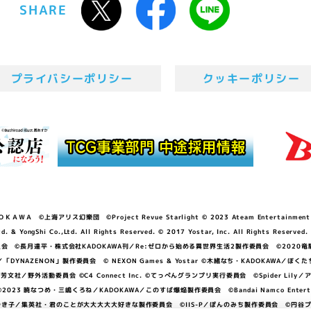
SHARE
プライバシーポリシー
クッキーポリシー
ＷＡ ©上海アリス幻樂団 ©Project Revue Starlight © 2023 Ateam Entertainment Inc. 
Shi Co.,Ltd. All Rights Reserved. © 2017 Yostar, Inc. All Rights Reserved.
N」製作委員会 ©長月達平・株式会社KADOKAWA刊／Re:ゼロから始める異世界生活2製作委員会 ©2020
GGER・雨宮哲／「DYNAZENON」製作委員会 © NEXON Games & Yostar ©木緒なち・KAD
DO ©あfろ・芳文社／野外活動委員会 ©C4 Connect Inc. ©てっぺんグランプリ実行委員会 ©Spider
暁なつめ・三嶋くろね／KADOKAWA／このすば爆焔製作委員会 ©Bandai Namco Entertainment In
子／集英社・君のことが大大大大大好きな製作委員会 ©IIS-P／ぽんのみち製作委員会 ©円谷プロ 