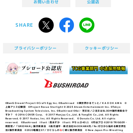
お問い合わせ
公認店
SHARE
プライバシーポリシー
クッキーポリシー
©BanG Dream! Project ©Craft Egg Inc. ©Bushiroad ©異世界かるてっと／ＫＡＤＯＫＡＷＡ ©
上海アリス幻樂団 ©Project Revue Starlight © 2023 Ateam Entertainment Inc. ©Tokyo
Broadcasting System Television, Inc. ©Bushiroad ©Koi・芳文社／ご注文はBLOOM製作委員会で
すか？ © 2016 COVER Corp. © 2017 Manjuu Co.,Ltd. & YongShi Co.,Ltd. All Rights
Reserved. © 2017 Yostar, Inc. All Rights Reserved. © Donuts Co. Ltd. All rights
reserved. ©Bushiroad illust：西あすか illust: やちぇ(D4DJ) ©円谷プロ ©2018 TRIGGER・
雨宮哲／「GRIDMAN」製作委員会 ©長月達平・株式会社KADOKAWA刊／Re:ゼロから始める異世界生
活2製作委員会 ©2020竜騎士07／ひぐらしの
な
く頃に製作委員会 © New Japan Pro-Wrestling