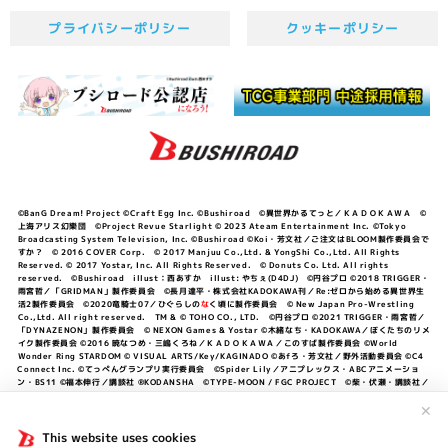
プライバシーポリシー
クッキーポリシー
©BanG Dream! Project ©Craft Egg Inc. ©Bushiroad ©異世界かるてっと／ＫＡＤＯＫＡＷＡ ©
上海アリス幻樂団 ©Project Revue Starlight © 2023 Ateam Entertainment Inc. ©Tokyo
Broadcasting System Television, Inc. ©Bushiroad ©Koi・芳文社／ご注文はBLOOM製作委員会で
すか？ © 2016 COVER Corp. © 2017 Manjuu Co.,Ltd. & YongShi Co.,Ltd. All Rights
Reserved. © 2017 Yostar, Inc. All Rights Reserved. © Donuts Co. Ltd. All rights
reserved. ©Bushiroad illust：西あすか illust: やちぇ(D4DJ) ©円谷プロ ©2018 TRIGGER・
雨宮哲／「GRIDMAN」製作委員会 ©長月達平・株式会社KADOKAWA刊／Re:ゼロから始める異世界生
活2製作委員会 ©2020竜騎士07／ひぐらしの
な
く頃に製作委員会 © New Japan Pro-Wrestling
Co.,Ltd. All right reserved. TM & © TOHO CO., LTD. ©円谷プロ ©2021 TRIGGER・雨宮哲／
「DYNAZENON」製作委員会 © NEXON Games & Yostar ©木緒なち・KADOKAWA／ぼくたちのリメ
イク製作委員会 ©2016 暁なつめ・三嶋くろね／ＫＡＤＯＫＡＷＡ／このすば製作委員会 ©World
Wonder Ring STARDOM © VISUAL ARTS/Key/KAGINADO ©あfろ・芳文社／野外活動委員会 ©C4
Connect Inc. ©てっぺんグランプリ実行委員会 ©Spider Lily／アニプレックス・ABCアニメーショ
ン・BS11 ©福本伸行／講談社 ®KODANSHA ©TYPE-MOON / FGC PROJECT ©柴・伏瀬・講談社／
転スラ日記製作委員会 ®KODANSHA ©2023 暁なつめ・三嶋くろね／KADOKAWA／このすば爆焔製作
委員会 ©Bandai Namco Entertainment Inc. / PROJECT U149 ©Bandai Namco
✕
Entertainment Inc. ©硬梨菜・不二涼介・講談社／「シャングリラ・フロンティア」製作委員会・MBS
©中村力斗・野澤ゆき子／集英社・君のことが大大大大大好きな製作委員会 ©IIS-P／ぽんのみち製作委
This website uses cookies
員会 ©円谷プロ ©2023 TRIGGER・雨宮哲／「劇場版グリッドマンユニバース」製作委員会 © NEXON