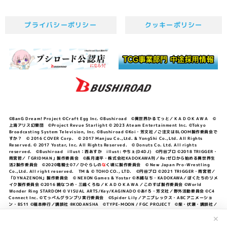
プライバシーポリシー
クッキーポリシー
©BanG Dream! Project ©Craft Egg Inc. ©Bushiroad ©異世界かるてっと／ＫＡＤＯＫＡＷＡ ©
上海アリス幻樂団 ©Project Revue Starlight © 2023 Ateam Entertainment Inc. ©Tokyo
Broadcasting System Television, Inc. ©Bushiroad ©Koi・芳文社／ご注文はBLOOM製作委員会で
すか？ © 2016 COVER Corp. © 2017 Manjuu Co.,Ltd. & YongShi Co.,Ltd. All Rights
Reserved. © 2017 Yostar, Inc. All Rights Reserved. © Donuts Co. Ltd. All rights
reserved. ©Bushiroad illust：西あすか illust: やちぇ(D4DJ) ©円谷プロ ©2018 TRIGGER・
雨宮哲／「GRIDMAN」製作委員会 ©長月達平・株式会社KADOKAWA刊／Re:ゼロから始める異世界生
活2製作委員会 ©2020竜騎士07／ひぐらしの
な
く頃に製作委員会 © New Japan Pro-Wrestling
Co.,Ltd. All right reserved. TM & © TOHO CO., LTD. ©円谷プロ ©2021 TRIGGER・雨宮哲／
「DYNAZENON」製作委員会 © NEXON Games & Yostar ©木緒なち・KADOKAWA／ぼくたちのリメ
イク製作委員会 ©2016 暁なつめ・三嶋くろね／ＫＡＤＯＫＡＷＡ／このすば製作委員会 ©World
Wonder Ring STARDOM © VISUAL ARTS/Key/KAGINADO ©あfろ・芳文社／野外活動委員会 ©C4
Connect Inc. ©てっぺんグランプリ実行委員会 ©Spider Lily／アニプレックス・ABCアニメーショ
ン・BS11 ©福本伸行／講談社 ®KODANSHA ©TYPE-MOON / FGC PROJECT ©柴・伏瀬・講談社／
転スラ日記製作委員会 ®KODANSHA ©2023 暁なつめ・三嶋くろね／KADOKAWA／このすば爆焔製作
委員会 ©Bandai Namco Entertainment Inc. / PROJECT U149 ©Bandai Namco
✕
Entertainment Inc. ©硬梨菜・不二涼介・講談社／「シャングリラ・フロンティア」製作委員会・MBS