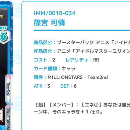
IMM/001B-034
篠宮 可憐
ブースターパック アニメ「アイド
商品区分
アニメ「アイドルマスターミリオ
作品区分
レアリティ
コスト
RR
2
キャラ
カード種類
MILLIONSTARS・Team2nd
属性
ATK
DEF
3
6
【起】【メンバー】：［エネ②］あなたは自
ーン中、そのキャラを＋１/±０。