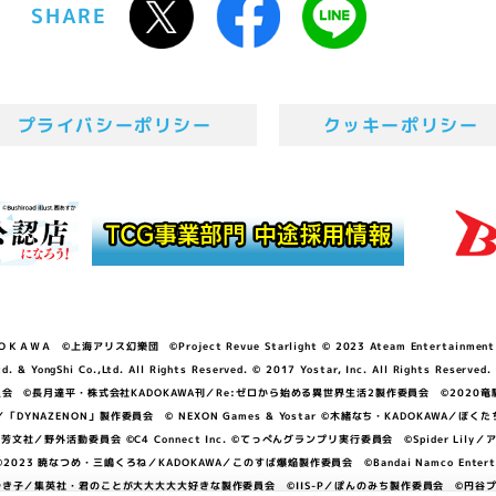
SHARE
プライバシーポリシー
クッキーポリシー
ＷＡ ©上海アリス幻樂団 ©Project Revue Starlight © 2023 Ateam Entertainment Inc. 
Shi Co.,Ltd. All Rights Reserved. © 2017 Yostar, Inc. All Rights Reserved.
N」製作委員会 ©長月達平・株式会社KADOKAWA刊／Re:ゼロから始める異世界生活2製作委員会 ©2020
GGER・雨宮哲／「DYNAZENON」製作委員会 © NEXON Games & Yostar ©木緒なち・KAD
DO ©あfろ・芳文社／野外活動委員会 ©C4 Connect Inc. ©てっぺんグランプリ実行委員会 ©Spider
暁なつめ・三嶋くろね／KADOKAWA／このすば爆焔製作委員会 ©Bandai Namco Entertainment In
子／集英社・君のことが大大大大大好きな製作委員会 ©IIS-P／ぽんのみち製作委員会 ©円谷プロ 