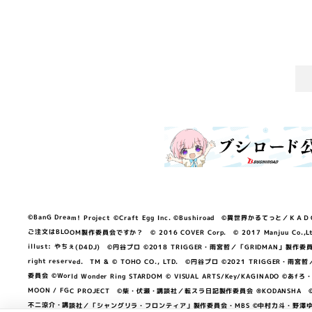
©BanG Dream! Project ©Craft Egg Inc. ©Bushiroad ©異世界かるてっと／ＫＡＤＯＫＡ
ご注文はBLOOM製作委員会ですか？ © 2016 COVER Corp. © 2017 Manjuu Co.,Ltd. & Yong
illust: やちぇ(D4DJ) ©円谷プロ ©2018 TRIGGER・雨宮哲／「GRIDMA
right reserved. TM & © TOHO CO., LTD. ©円谷プロ ©2021 TRI
委員会 ©World Wonder Ring STARDOM © VISUAL ARTS/Key/KAGINA
MOON / FGC PROJECT ©柴・伏瀬・講談社／転スラ日記製作委員会 ®KODANSHA ©2023 
不二涼介・講談社／「シャングリラ・フロンティア」製作委員会・MBS ©中村力斗・野澤ゆき