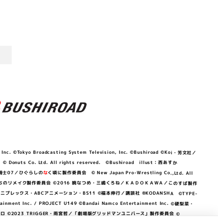
©Tokyo Broadcasting System Television, Inc. ©Bushiroad ©Koi・芳文社／
 © Donuts Co. Ltd. All rights reserved. ©Bushiroad illust：西あすか
竜騎士07／ひぐらしの
な
く頃に製作委員会 © New Japan Pro-Wrestling Co.,Ltd. All
OKAWA／ぼくたちのリメイク製作委員会 ©2016 暁なつめ・三嶋くろね／ＫＡＤＯＫＡＷＡ／このすば製作
 Lily／アニプレックス・ABCアニメーション・BS11 ©福本伸行／講談社 ®KODANSHA ©TYPE-
c. / PROJECT U149 ©Bandai Namco Entertainment Inc. ©硬梨菜・
©2023 TRIGGER・雨宮哲／「劇場版グリッドマンユニバース」製作委員会 ©