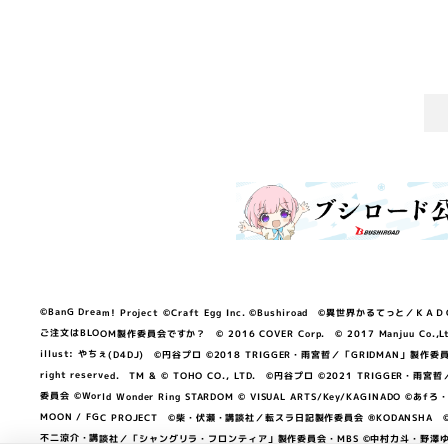
©BanG Dream! Project ©Craft Egg Inc. ©Bushiroad ©異世界かるてっと／ＫＡＤＯＫＡ
ご注文はBLOOM製作委員会ですか？ © 2016 COVER Corp. © 2017 Manjuu Co.,Ltd. & Yong
illust: やちぇ(D4DJ) ©円谷プロ ©2018 TRIGGER・雨宮哲／「GRIDMA
right reserved. TM & © TOHO CO., LTD. ©円谷プロ ©2021 TRI
委員会 ©World Wonder Ring STARDOM © VISUAL ARTS/Key/KAGINA
MOON / FGC PROJECT ©柴・伏瀬・講談社／転スラ日記製作委員会 ®KODANSHA ©2023 
不二涼介・講談社／「シャングリラ・フロンティア」製作委員会・MBS ©中村力斗・野澤ゆき