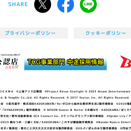
SHARE
プライバシーポリシー
クッキーポリシー
ＷＡ ©上海アリス幻樂団 ©Project Revue Starlight © 2023 Ateam Entertainment Inc. 
Shi Co.,Ltd. All Rights Reserved. © 2017 Yostar, Inc. All Rights Reserved.
N」製作委員会 ©長月達平・株式会社KADOKAWA刊／Re:ゼロから始める異世界生活2製作委員会 ©2020
GGER・雨宮哲／「DYNAZENON」製作委員会 © NEXON Games & Yostar ©木緒なち・KAD
DO ©あfろ・芳文社／野外活動委員会 ©C4 Connect Inc. ©てっぺんグランプリ実行委員会 ©Spider
暁なつめ・三嶋くろね／KADOKAWA／このすば爆焔製作委員会 ©Bandai Namco Entertainment In
子／集英社・君のことが大大大大大好きな製作委員会 ©IIS-P／ぽんのみち製作委員会 ©円谷プロ 