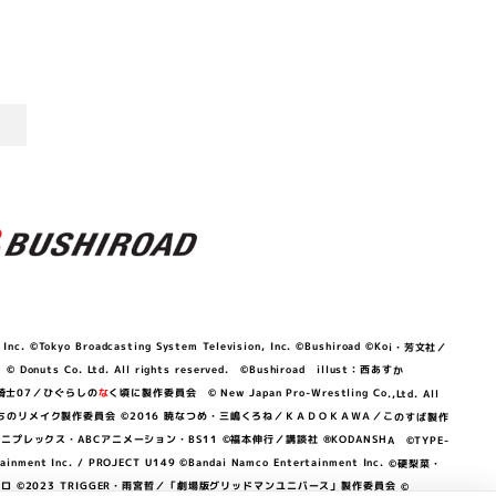
©Tokyo Broadcasting System Television, Inc. ©Bushiroad ©Koi・芳文社／
 © Donuts Co. Ltd. All rights reserved. ©Bushiroad illust：西あすか
竜騎士07／ひぐらしの
な
く頃に製作委員会 © New Japan Pro-Wrestling Co.,Ltd. All
OKAWA／ぼくたちのリメイク製作委員会 ©2016 暁なつめ・三嶋くろね／ＫＡＤＯＫＡＷＡ／このすば製作
 Lily／アニプレックス・ABCアニメーション・BS11 ©福本伸行／講談社 ®KODANSHA ©TYPE-
c. / PROJECT U149 ©Bandai Namco Entertainment Inc. ©硬梨菜・
©2023 TRIGGER・雨宮哲／「劇場版グリッドマンユニバース」製作委員会 ©