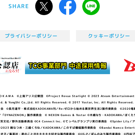
SHARE
プライバシーポリシー
クッキーポリシー
ＷＡ ©上海アリス幻樂団 ©Project Revue Starlight © 2023 Ateam Entertainment Inc. 
Shi Co.,Ltd. All Rights Reserved. © 2017 Yostar, Inc. All Rights Reserved.
N」製作委員会 ©長月達平・株式会社KADOKAWA刊／Re:ゼロから始める異世界生活2製作委員会 ©2020
GGER・雨宮哲／「DYNAZENON」製作委員会 © NEXON Games & Yostar ©木緒なち・KAD
DO ©あfろ・芳文社／野外活動委員会 ©C4 Connect Inc. ©てっぺんグランプリ実行委員会 ©Spider
暁なつめ・三嶋くろね／KADOKAWA／このすば爆焔製作委員会 ©Bandai Namco Entertainment In
子／集英社・君のことが大大大大大好きな製作委員会 ©IIS-P／ぽんのみち製作委員会 ©円谷プロ 