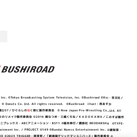
©Tokyo Broadcasting System Television, Inc. ©Bushiroad ©Koi・芳文社／
 © Donuts Co. Ltd. All rights reserved. ©Bushiroad illust：西あすか
竜騎士07／ひぐらしの
な
く頃に製作委員会 © New Japan Pro-Wrestling Co.,Ltd. All
OKAWA／ぼくたちのリメイク製作委員会 ©2016 暁なつめ・三嶋くろね／ＫＡＤＯＫＡＷＡ／このすば製作
 Lily／アニプレックス・ABCアニメーション・BS11 ©福本伸行／講談社 ®KODANSHA ©TYPE-
c. / PROJECT U149 ©Bandai Namco Entertainment Inc. ©硬梨菜・
©2023 TRIGGER・雨宮哲／「劇場版グリッドマンユニバース」製作委員会 ©