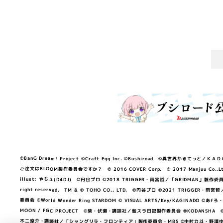
©BanG Dream! Project ©Craft Egg Inc. ©Bushiroad ©異世界かるてっと／ＫＡＤＯＫＡ
ご注文はBLOOM製作委員会ですか？ © 2016 COVER Corp. © 2017 Manjuu Co.,Ltd. & Yong
illust: やちぇ(D4DJ) ©円谷プロ ©2018 TRIGGER・雨宮哲／「GRIDMA
right reserved. TM & © TOHO CO., LTD. ©円谷プロ ©2021 TRI
委員会 ©World Wonder Ring STARDOM © VISUAL ARTS/Key/KAGINA
MOON / FGC PROJECT ©柴・伏瀬・講談社／転スラ日記製作委員会 ®KODANSHA ©2023 
不二涼介・講談社／「シャングリラ・フロンティア」製作委員会・MBS ©中村力斗・野澤ゆき