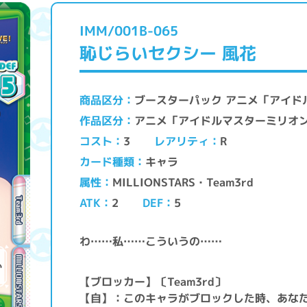
IMM/001B-065
恥じらいセクシー 風花
ブースターパック アニメ「アイド
商品区分
アニメ「アイドルマスターミリオ
作品区分
レアリティ
コスト
3
R
キャラ
カード種類
MILLIONSTARS・Team3rd
属性
ATK
DEF
2
5
わ……私……こういうの……
【ブロッカー】〔Team3rd〕
【自】：このキャラがブロックした時、あな