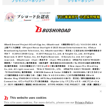
プライバシーポリシー
クッキーポリシー
©BanG Dream! Project ©Craft Egg Inc. ©Bushiroad ©異世界かるてっと／ＫＡＤＯＫＡＷＡ ©
上海アリス幻樂団 ©Project Revue Starlight © 2023 Ateam Entertainment Inc. ©Tokyo
Broadcasting System Television, Inc. ©Bushiroad ©Koi・芳文社／ご注文はBLOOM製作委員会で
すか？ © 2016 COVER Corp. © 2017 Manjuu Co.,Ltd. & YongShi Co.,Ltd. All Rights
Reserved. © 2017 Yostar, Inc. All Rights Reserved. © Donuts Co. Ltd. All rights
reserved. ©Bushiroad illust：西あすか illust: やちぇ(D4DJ) ©円谷プロ ©2018 TRIGGER・
雨宮哲／「GRIDMAN」製作委員会 ©長月達平・株式会社KADOKAWA刊／Re:ゼロから始める異世界生
活2製作委員会 ©2020竜騎士07／ひぐらしの
な
く頃に製作委員会 © New Japan Pro-Wrestling
Co.,Ltd. All right reserved. TM & © TOHO CO., LTD. ©円谷プロ ©2021 TRIGGER・雨宮哲／
「DYNAZENON」製作委員会 © NEXON Games & Yostar ©木緒なち・KADOKAWA／ぼくたちのリメ
イク製作委員会 ©2016 暁なつめ・三嶋くろね／ＫＡＤＯＫＡＷＡ／このすば製作委員会 ©World
Wonder Ring STARDOM © VISUAL ARTS/Key/KAGINADO ©あfろ・芳文社／野外活動委員会 ©C4
Connect Inc. ©てっぺんグランプリ実行委員会 ©Spider Lily／アニプレックス・ABCアニメーショ
ン・BS11 ©福本伸行／講談社 ®KODANSHA ©TYPE-MOON / FGC PROJECT ©柴・伏瀬・講談社／
転スラ日記製作委員会 ®KODANSHA ©2023 暁なつめ・三嶋くろね／KADOKAWA／このすば爆焔製作
委員会 ©Bandai Namco Entertainment Inc. / PROJECT U149 ©Bandai Namco
✕
Entertainment Inc. ©硬梨菜・不二涼介・講談社／「シャングリラ・フロンティア」製作委員会・MBS
©中村力斗・野澤ゆき子／集英社・君のことが大大大大大好きな製作委員会 ©IIS-P／ぽんのみち製作委
This website uses cookies
員会 ©円谷プロ ©2023 TRIGGER・雨宮哲／「劇場版グリッドマンユニバース」製作委員会 © NEXON
This site uses cookies. For more details, please see our
Privacy Policy
.
Games／アビドス商店街 ©プロジェクトラブライブ！蓮ノ空女学院スクールアイドルクラブ ©「勇気爆