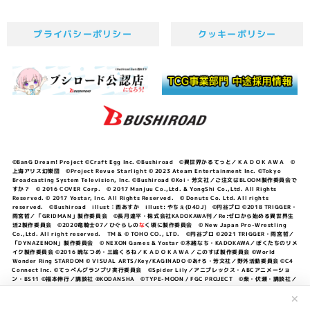
プライバシーポリシー
クッキーポリシー
©BanG Dream! Project ©Craft Egg Inc. ©Bushiroad ©異世界かるてっと／ＫＡＤＯＫＡＷＡ ©
上海アリス幻樂団 ©Project Revue Starlight © 2023 Ateam Entertainment Inc. ©Tokyo
Broadcasting System Television, Inc. ©Bushiroad ©Koi・芳文社／ご注文はBLOOM製作委員会で
すか？ © 2016 COVER Corp. © 2017 Manjuu Co.,Ltd. & YongShi Co.,Ltd. All Rights
Reserved. © 2017 Yostar, Inc. All Rights Reserved. © Donuts Co. Ltd. All rights
reserved. ©Bushiroad illust：西あすか illust: やちぇ(D4DJ) ©円谷プロ ©2018 TRIGGER・
雨宮哲／「GRIDMAN」製作委員会 ©長月達平・株式会社KADOKAWA刊／Re:ゼロから始める異世界生
活2製作委員会 ©2020竜騎士07／ひぐらしの
な
く頃に製作委員会 © New Japan Pro-Wrestling
Co.,Ltd. All right reserved. TM & © TOHO CO., LTD. ©円谷プロ ©2021 TRIGGER・雨宮哲／
「DYNAZENON」製作委員会 © NEXON Games & Yostar ©木緒なち・KADOKAWA／ぼくたちのリメ
イク製作委員会 ©2016 暁なつめ・三嶋くろね／ＫＡＤＯＫＡＷＡ／このすば製作委員会 ©World
Wonder Ring STARDOM © VISUAL ARTS/Key/KAGINADO ©あfろ・芳文社／野外活動委員会 ©C4
Connect Inc. ©てっぺんグランプリ実行委員会 ©Spider Lily／アニプレックス・ABCアニメーショ
ン・BS11 ©福本伸行／講談社 ®KODANSHA ©TYPE-MOON / FGC PROJECT ©柴・伏瀬・講談社／
転スラ日記製作委員会 ®KODANSHA ©2023 暁なつめ・三嶋くろね／KADOKAWA／このすば爆焔製作
委員会 ©Bandai Namco Entertainment Inc. / PROJECT U149 ©Bandai Namco
✕
Entertainment Inc. ©硬梨菜・不二涼介・講談社／「シャングリラ・フロンティア」製作委員会・MBS