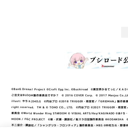
©BanG Dream! Project ©Craft Egg Inc. ©Bushiroad ©異世界かるてっと／ＫＡＤＯＫＡ
ご注文はBLOOM製作委員会ですか？ © 2016 COVER Corp. © 2017 Manjuu Co.,Ltd. & Yong
illust: やちぇ(D4DJ) ©円谷プロ ©2018 TRIGGER・雨宮哲／「GRIDMA
right reserved. TM & © TOHO CO., LTD. ©円谷プロ ©2021 TRI
委員会 ©World Wonder Ring STARDOM © VISUAL ARTS/Key/KAGINA
MOON / FGC PROJECT ©柴・伏瀬・講談社／転スラ日記製作委員会 ®KODANSHA ©2023 
不二涼介・講談社／「シャングリラ・フロンティア」製作委員会・MBS ©中村力斗・野澤ゆき