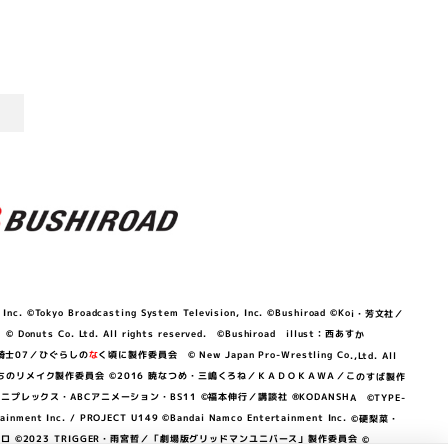
©Tokyo Broadcasting System Television, Inc. ©Bushiroad ©Koi・芳文社／
 © Donuts Co. Ltd. All rights reserved. ©Bushiroad illust：西あすか
竜騎士07／ひぐらしの
な
く頃に製作委員会 © New Japan Pro-Wrestling Co.,Ltd. All
OKAWA／ぼくたちのリメイク製作委員会 ©2016 暁なつめ・三嶋くろね／ＫＡＤＯＫＡＷＡ／このすば製作
 Lily／アニプレックス・ABCアニメーション・BS11 ©福本伸行／講談社 ®KODANSHA ©TYPE-
c. / PROJECT U149 ©Bandai Namco Entertainment Inc. ©硬梨菜・
©2023 TRIGGER・雨宮哲／「劇場版グリッドマンユニバース」製作委員会 ©