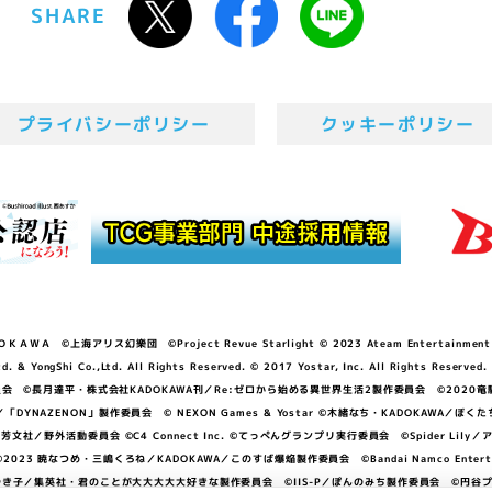
SHARE
プライバシーポリシー
クッキーポリシー
ＷＡ ©上海アリス幻樂団 ©Project Revue Starlight © 2023 Ateam Entertainment Inc. 
Shi Co.,Ltd. All Rights Reserved. © 2017 Yostar, Inc. All Rights Reserved.
N」製作委員会 ©長月達平・株式会社KADOKAWA刊／Re:ゼロから始める異世界生活2製作委員会 ©2020
GGER・雨宮哲／「DYNAZENON」製作委員会 © NEXON Games & Yostar ©木緒なち・KAD
DO ©あfろ・芳文社／野外活動委員会 ©C4 Connect Inc. ©てっぺんグランプリ実行委員会 ©Spider
暁なつめ・三嶋くろね／KADOKAWA／このすば爆焔製作委員会 ©Bandai Namco Entertainment In
子／集英社・君のことが大大大大大好きな製作委員会 ©IIS-P／ぽんのみち製作委員会 ©円谷プロ 