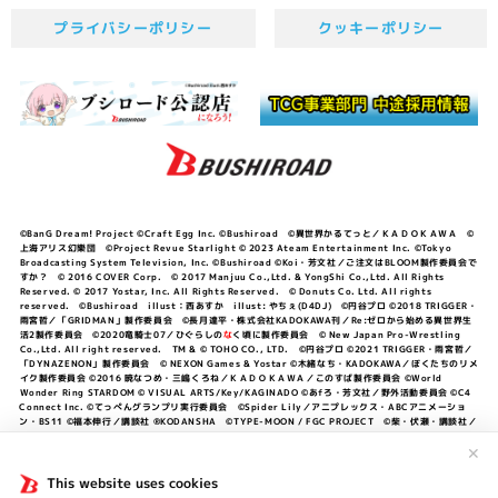
プライバシーポリシー
クッキーポリシー
©BanG Dream! Project ©Craft Egg Inc. ©Bushiroad ©異世界かるてっと／ＫＡＤＯＫＡＷＡ ©
上海アリス幻樂団 ©Project Revue Starlight © 2023 Ateam Entertainment Inc. ©Tokyo
Broadcasting System Television, Inc. ©Bushiroad ©Koi・芳文社／ご注文はBLOOM製作委員会で
すか？ © 2016 COVER Corp. © 2017 Manjuu Co.,Ltd. & YongShi Co.,Ltd. All Rights
Reserved. © 2017 Yostar, Inc. All Rights Reserved. © Donuts Co. Ltd. All rights
reserved. ©Bushiroad illust：西あすか illust: やちぇ(D4DJ) ©円谷プロ ©2018 TRIGGER・
雨宮哲／「GRIDMAN」製作委員会 ©長月達平・株式会社KADOKAWA刊／Re:ゼロから始める異世界生
活2製作委員会 ©2020竜騎士07／ひぐらしの
な
く頃に製作委員会 © New Japan Pro-Wrestling
Co.,Ltd. All right reserved. TM & © TOHO CO., LTD. ©円谷プロ ©2021 TRIGGER・雨宮哲／
「DYNAZENON」製作委員会 © NEXON Games & Yostar ©木緒なち・KADOKAWA／ぼくたちのリメ
イク製作委員会 ©2016 暁なつめ・三嶋くろね／ＫＡＤＯＫＡＷＡ／このすば製作委員会 ©World
Wonder Ring STARDOM © VISUAL ARTS/Key/KAGINADO ©あfろ・芳文社／野外活動委員会 ©C4
Connect Inc. ©てっぺんグランプリ実行委員会 ©Spider Lily／アニプレックス・ABCアニメーショ
ン・BS11 ©福本伸行／講談社 ®KODANSHA ©TYPE-MOON / FGC PROJECT ©柴・伏瀬・講談社／
転スラ日記製作委員会 ®KODANSHA ©2023 暁なつめ・三嶋くろね／KADOKAWA／このすば爆焔製作
委員会 ©Bandai Namco Entertainment Inc. / PROJECT U149 ©Bandai Namco
✕
Entertainment Inc. ©硬梨菜・不二涼介・講談社／「シャングリラ・フロンティア」製作委員会・MBS
©中村力斗・野澤ゆき子／集英社・君のことが大大大大大好きな製作委員会 ©IIS-P／ぽんのみち製作委
This website uses cookies
員会 ©円谷プロ ©2023 TRIGGER・雨宮哲／「劇場版グリッドマンユニバース」製作委員会 © NEXON