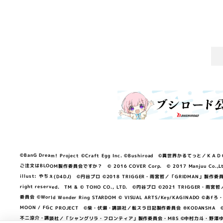
©BanG Dream! Project ©Craft Egg Inc. ©Bushiroad ©異世界かるてっと／ＫＡＤＯＫＡ
ご注文はBLOOM製作委員会ですか？ © 2016 COVER Corp. © 2017 Manjuu Co.,Ltd. & Yong
illust: やちぇ(D4DJ) ©円谷プロ ©2018 TRIGGER・雨宮哲／「GRIDMA
right reserved. TM & © TOHO CO., LTD. ©円谷プロ ©2021 TRI
委員会 ©World Wonder Ring STARDOM © VISUAL ARTS/Key/KAGINA
MOON / FGC PROJECT ©柴・伏瀬・講談社／転スラ日記製作委員会 ®KODANSHA ©2023 
不二涼介・講談社／「シャングリラ・フロンティア」製作委員会・MBS ©中村力斗・野澤ゆき