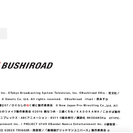
©Tokyo Broadcasting System Television, Inc. ©Bushiroad ©Koi・芳文社／
 © Donuts Co. Ltd. All rights reserved. ©Bushiroad illust：西あすか
竜騎士07／ひぐらしの
な
く頃に製作委員会 © New Japan Pro-Wrestling Co.,Ltd. All
OKAWA／ぼくたちのリメイク製作委員会 ©2016 暁なつめ・三嶋くろね／ＫＡＤＯＫＡＷＡ／このすば製作
 Lily／アニプレックス・ABCアニメーション・BS11 ©福本伸行／講談社 ®KODANSHA ©TYPE-
c. / PROJECT U149 ©Bandai Namco Entertainment Inc. ©硬梨菜・
©2023 TRIGGER・雨宮哲／「劇場版グリッドマンユニバース」製作委員会 ©