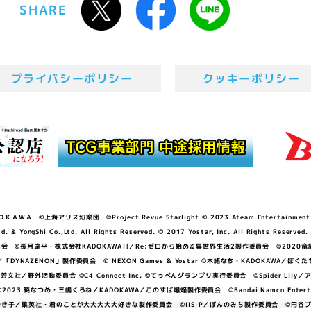
SHARE
プライバシーポリシー
クッキーポリシー
ＷＡ ©上海アリス幻樂団 ©Project Revue Starlight © 2023 Ateam Entertainment Inc. 
Shi Co.,Ltd. All Rights Reserved. © 2017 Yostar, Inc. All Rights Reserved.
N」製作委員会 ©長月達平・株式会社KADOKAWA刊／Re:ゼロから始める異世界生活2製作委員会 ©2020
GGER・雨宮哲／「DYNAZENON」製作委員会 © NEXON Games & Yostar ©木緒なち・KAD
DO ©あfろ・芳文社／野外活動委員会 ©C4 Connect Inc. ©てっぺんグランプリ実行委員会 ©Spider
暁なつめ・三嶋くろね／KADOKAWA／このすば爆焔製作委員会 ©Bandai Namco Entertainment In
子／集英社・君のことが大大大大大好きな製作委員会 ©IIS-P／ぽんのみち製作委員会 ©円谷プロ 