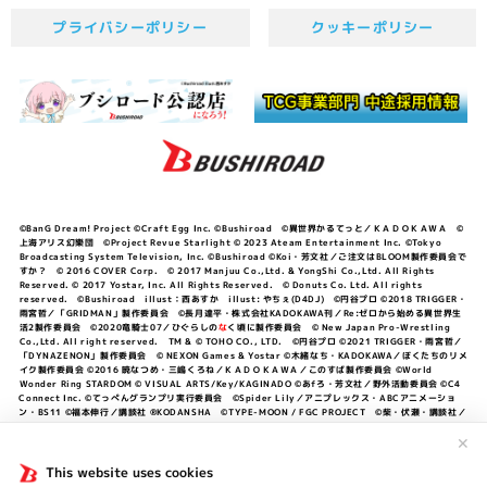
プライバシーポリシー
クッキーポリシー
©BanG Dream! Project ©Craft Egg Inc. ©Bushiroad ©異世界かるてっと／ＫＡＤＯＫＡＷＡ ©
上海アリス幻樂団 ©Project Revue Starlight © 2023 Ateam Entertainment Inc. ©Tokyo
Broadcasting System Television, Inc. ©Bushiroad ©Koi・芳文社／ご注文はBLOOM製作委員会で
すか？ © 2016 COVER Corp. © 2017 Manjuu Co.,Ltd. & YongShi Co.,Ltd. All Rights
Reserved. © 2017 Yostar, Inc. All Rights Reserved. © Donuts Co. Ltd. All rights
reserved. ©Bushiroad illust：西あすか illust: やちぇ(D4DJ) ©円谷プロ ©2018 TRIGGER・
雨宮哲／「GRIDMAN」製作委員会 ©長月達平・株式会社KADOKAWA刊／Re:ゼロから始める異世界生
活2製作委員会 ©2020竜騎士07／ひぐらしの
な
く頃に製作委員会 © New Japan Pro-Wrestling
Co.,Ltd. All right reserved. TM & © TOHO CO., LTD. ©円谷プロ ©2021 TRIGGER・雨宮哲／
「DYNAZENON」製作委員会 © NEXON Games & Yostar ©木緒なち・KADOKAWA／ぼくたちのリメ
イク製作委員会 ©2016 暁なつめ・三嶋くろね／ＫＡＤＯＫＡＷＡ／このすば製作委員会 ©World
Wonder Ring STARDOM © VISUAL ARTS/Key/KAGINADO ©あfろ・芳文社／野外活動委員会 ©C4
Connect Inc. ©てっぺんグランプリ実行委員会 ©Spider Lily／アニプレックス・ABCアニメーショ
ン・BS11 ©福本伸行／講談社 ®KODANSHA ©TYPE-MOON / FGC PROJECT ©柴・伏瀬・講談社／
転スラ日記製作委員会 ®KODANSHA ©2023 暁なつめ・三嶋くろね／KADOKAWA／このすば爆焔製作
委員会 ©Bandai Namco Entertainment Inc. / PROJECT U149 ©Bandai Namco
✕
Entertainment Inc. ©硬梨菜・不二涼介・講談社／「シャングリラ・フロンティア」製作委員会・MBS
©中村力斗・野澤ゆき子／集英社・君のことが大大大大大好きな製作委員会 ©IIS-P／ぽんのみち製作委
This website uses cookies
員会 ©円谷プロ ©2023 TRIGGER・雨宮哲／「劇場版グリッドマンユニバース」製作委員会 © NEXON