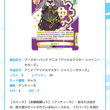
ブースターパック アニメ「アイドルマスター シャイニー
商品区分
カラーズ」
アニメ「アイドルマスター シャイニーカラーズ」
作品区分
コスト
レアリティ
SP
3
キャラ
カード種類
アンティーカ
属性
ATK
3
7
DEF
【スパーク】【本領発揮Lv５】〔アンティーカ〕：あなたは自分
の、控え室かセットされているReバースから、【スパーク】を持た