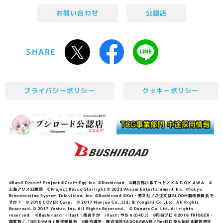
お問い合わせ
公認店
SHARE
プライバシーポリシー
クッキーポリシー
©BanG Dream! Project ©Craft Egg Inc. ©Bushiroad ©異世界かるてっと／ＫＡＤＯＫＡＷＡ ©
上海アリス幻樂団 ©Project Revue Starlight © 2023 Ateam Entertainment Inc. ©Tokyo
Broadcasting System Television, Inc. ©Bushiroad ©Koi・芳文社／ご注文はBLOOM製作委員会で
すか？ © 2016 COVER Corp. © 2017 Manjuu Co.,Ltd. & YongShi Co.,Ltd. All Rights
Reserved. © 2017 Yostar, Inc. All Rights Reserved. © Donuts Co. Ltd. All rights
reserved. ©Bushiroad illust：西あすか illust: やちぇ(D4DJ) ©円谷プロ ©2018 TRIGGER・
雨宮哲／「GRIDMAN」製作委員会 ©長月達平・株式会社KADOKAWA刊／Re:ゼロから始める異世界生