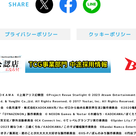
SHARE
プライバシーポリシー
クッキーポリシー
ＷＡ ©上海アリス幻樂団 ©Project Revue Starlight © 2023 Ateam Entertainment Inc. 
Shi Co.,Ltd. All Rights Reserved. © 2017 Yostar, Inc. All Rights Reserved.
N」製作委員会 ©長月達平・株式会社KADOKAWA刊／Re:ゼロから始める異世界生活2製作委員会 ©2020
GGER・雨宮哲／「DYNAZENON」製作委員会 © NEXON Games & Yostar ©木緒なち・KAD
DO ©あfろ・芳文社／野外活動委員会 ©C4 Connect Inc. ©てっぺんグランプリ実行委員会 ©Spider
暁なつめ・三嶋くろね／KADOKAWA／このすば爆焔製作委員会 ©Bandai Namco Entertainment In
子／集英社・君のことが大大大大大好きな製作委員会 ©IIS-P／ぽんのみち製作委員会 ©円谷プロ 