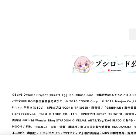
©BanG Dream! Project ©Craft Egg Inc. ©Bushiroad ©異世界かるてっと／ＫＡＤＯＫＡ
ご注文はBLOOM製作委員会ですか？ © 2016 COVER Corp. © 2017 Manjuu Co.,Ltd. & Yong
illust: やちぇ(D4DJ) ©円谷プロ ©2018 TRIGGER・雨宮哲／「GRIDMA
right reserved. TM & © TOHO CO., LTD. ©円谷プロ ©2021 TRI
委員会 ©World Wonder Ring STARDOM © VISUAL ARTS/Key/KAGINA
MOON / FGC PROJECT ©柴・伏瀬・講談社／転スラ日記製作委員会 ®KODANSHA ©2023 
不二涼介・講談社／「シャングリラ・フロンティア」製作委員会・MBS ©中村力斗・野澤ゆき