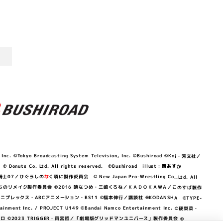
©Tokyo Broadcasting System Television, Inc. ©Bushiroad ©Koi・芳文社／
 © Donuts Co. Ltd. All rights reserved. ©Bushiroad illust：西あすか
竜騎士07／ひぐらしの
な
く頃に製作委員会 © New Japan Pro-Wrestling Co.,Ltd. All
OKAWA／ぼくたちのリメイク製作委員会 ©2016 暁なつめ・三嶋くろね／ＫＡＤＯＫＡＷＡ／このすば製作
 Lily／アニプレックス・ABCアニメーション・BS11 ©福本伸行／講談社 ®KODANSHA ©TYPE-
c. / PROJECT U149 ©Bandai Namco Entertainment Inc. ©硬梨菜・
©2023 TRIGGER・雨宮哲／「劇場版グリッドマンユニバース」製作委員会 ©