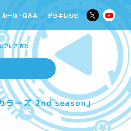
ムフレア 真乃
ズ 2nd season」