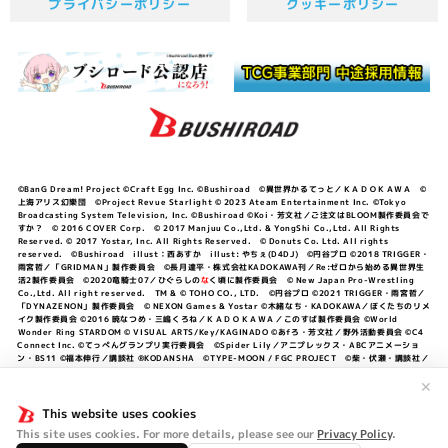
プライバシーポリシー
クッキーポリシー
©BanG Dream! Project ©Craft Egg Inc. ©Bushiroad ©異世界かるてっと／ＫＡＤＯＫＡＷＡ ©
上海アリス幻樂団 ©Project Revue Starlight © 2023 Ateam Entertainment Inc. ©Tokyo
Broadcasting System Television, Inc. ©Bushiroad ©Koi・芳文社／ご注文はBLOOM製作委員会で
すか？ © 2016 COVER Corp. © 2017 Manjuu Co.,Ltd. & YongShi Co.,Ltd. All Rights
Reserved. © 2017 Yostar, Inc. All Rights Reserved. © Donuts Co. Ltd. All rights
reserved. ©Bushiroad illust：西あすか illust: やちぇ(D4DJ) ©円谷プロ ©2018 TRIGGER・
雨宮哲／「GRIDMAN」製作委員会 ©長月達平・株式会社KADOKAWA刊／Re:ゼロから始める異世界生
活2製作委員会 ©2020竜騎士07／ひぐらしの
な
く頃に製作委員会 © New Japan Pro-Wrestling
Co.,Ltd. All right reserved. TM & © TOHO CO., LTD. ©円谷プロ ©2021 TRIGGER・雨宮哲／
「DYNAZENON」製作委員会 © NEXON Games & Yostar ©木緒なち・KADOKAWA／ぼくたちのリメ
イク製作委員会 ©2016 暁なつめ・三嶋くろね／ＫＡＤＯＫＡＷＡ／このすば製作委員会 ©World
Wonder Ring STARDOM © VISUAL ARTS/Key/KAGINADO ©あfろ・芳文社／野外活動委員会 ©C4
Connect Inc. ©てっぺんグランプリ実行委員会 ©Spider Lily／アニプレックス・ABCアニメーショ
ン・BS11 ©福本伸行／講談社 ®KODANSHA ©TYPE-MOON / FGC PROJECT ©柴・伏瀬・講談社／
転スラ日記製作委員会 ®KODANSHA ©2023 暁なつめ・三嶋くろね／KADOKAWA／このすば爆焔製作
委員会 ©Bandai Namco Entertainment Inc. / PROJECT U149 ©Bandai Namco
✕
Entertainment Inc. ©硬梨菜・不二涼介・講談社／「シャングリラ・フロンティア」製作委員会・MBS
©中村力斗・野澤ゆき子／集英社・君のことが大大大大大好きな製作委員会 ©IIS-P／ぽんのみち製作委
This website uses cookies
員会 ©円谷プロ ©2023 TRIGGER・雨宮哲／「劇場版グリッドマンユニバース」製作委員会 © NEXON
This site uses cookies. For more details, please see our
Privacy Policy
.
Games／アビドス商店街 ©プロジェクトラブライブ！蓮ノ空女学院スクールアイドルクラブ ©「勇気爆