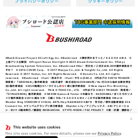
プライバシーポリシー
クッキーポリシー
©BanG Dream! Project ©Craft Egg Inc. ©Bushiroad ©異世界かるてっと／ＫＡＤＯＫＡＷＡ ©
上海アリス幻樂団 ©Project Revue Starlight © 2023 Ateam Entertainment Inc. ©Tokyo
Broadcasting System Television, Inc. ©Bushiroad ©Koi・芳文社／ご注文はBLOOM製作委員会で
すか？ © 2016 COVER Corp. © 2017 Manjuu Co.,Ltd. & YongShi Co.,Ltd. All Rights
Reserved. © 2017 Yostar, Inc. All Rights Reserved. © Donuts Co. Ltd. All rights
reserved. ©Bushiroad illust：西あすか illust: やちぇ(D4DJ) ©円谷プロ ©2018 TRIGGER・
雨宮哲／「GRIDMAN」製作委員会 ©長月達平・株式会社KADOKAWA刊／Re:ゼロから始める異世界生
活2製作委員会 ©2020竜騎士07／ひぐらしの
な
く頃に製作委員会 © New Japan Pro-Wrestling
Co.,Ltd. All right reserved. TM & © TOHO CO., LTD. ©円谷プロ ©2021 TRIGGER・雨宮哲／
「DYNAZENON」製作委員会 © NEXON Games & Yostar ©木緒なち・KADOKAWA／ぼくたちのリメ
イク製作委員会 ©2016 暁なつめ・三嶋くろね／ＫＡＤＯＫＡＷＡ／このすば製作委員会 ©World
Wonder Ring STARDOM © VISUAL ARTS/Key/KAGINADO ©あfろ・芳文社／野外活動委員会 ©C4
Connect Inc. ©てっぺんグランプリ実行委員会 ©Spider Lily／アニプレックス・ABCアニメーショ
ン・BS11 ©福本伸行／講談社 ®KODANSHA ©TYPE-MOON / FGC PROJECT ©柴・伏瀬・講談社／
転スラ日記製作委員会 ®KODANSHA ©2023 暁なつめ・三嶋くろね／KADOKAWA／このすば爆焔製作
委員会 ©Bandai Namco Entertainment Inc. / PROJECT U149 ©Bandai Namco
✕
Entertainment Inc. ©硬梨菜・不二涼介・講談社／「シャングリラ・フロンティア」製作委員会・MBS
©中村力斗・野澤ゆき子／集英社・君のことが大大大大大好きな製作委員会 ©IIS-P／ぽんのみち製作委
This website uses cookies
員会 ©円谷プロ ©2023 TRIGGER・雨宮哲／「劇場版グリッドマンユニバース」製作委員会 © NEXON
This site uses cookies. For more details, please see our
Privacy Policy
.
Games／アビドス商店街 ©プロジェクトラブライブ！蓮ノ空女学院スクールアイドルクラブ ©「勇気爆