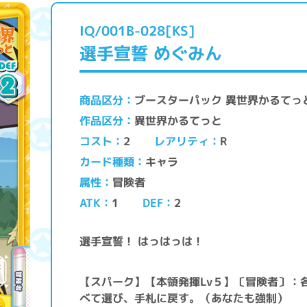
IQ/001B-028[KS]
選手宣誓 めぐみん
ブースターパック 異世界かるてっ
商品区分
異世界かるてっと
作品区分
レアリティ
コスト
2
R
キャラ
カード種類
冒険者
属性
ATK
DEF
1
2
選手宣誓！ はっはっは！
【スパーク】【本領発揮Lv５】〔冒険者〕：
べて選び、手札に戻す。（あなたも強制）