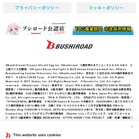
プライバシーポリシー
クッキーポリシー
©BanG Dream! Project ©Craft Egg Inc. ©Bushiroad ©異世界かるてっと／ＫＡＤＯＫＡＷＡ ©
上海アリス幻樂団 ©Project Revue Starlight © 2023 Ateam Entertainment Inc. ©Tokyo
Broadcasting System Television, Inc. ©Bushiroad ©Koi・芳文社／ご注文はBLOOM製作委員会で
すか？ © 2016 COVER Corp. © 2017 Manjuu Co.,Ltd. & YongShi Co.,Ltd. All Rights
Reserved. © 2017 Yostar, Inc. All Rights Reserved. © Donuts Co. Ltd. All rights
reserved. ©Bushiroad illust：西あすか illust: やちぇ(D4DJ) ©円谷プロ ©2018 TRIGGER・
雨宮哲／「GRIDMAN」製作委員会 ©長月達平・株式会社KADOKAWA刊／Re:ゼロから始める異世界生
活2製作委員会 ©2020竜騎士07／ひぐらしの
な
く頃に製作委員会 © New Japan Pro-Wrestling
Co.,Ltd. All right reserved. TM & © TOHO CO., LTD. ©円谷プロ ©2021 TRIGGER・雨宮哲／
「DYNAZENON」製作委員会 © NEXON Games & Yostar ©木緒なち・KADOKAWA／ぼくたちのリメ
イク製作委員会 ©2016 暁なつめ・三嶋くろね／ＫＡＤＯＫＡＷＡ／このすば製作委員会 ©World
Wonder Ring STARDOM © VISUAL ARTS/Key/KAGINADO ©あfろ・芳文社／野外活動委員会 ©C4
Connect Inc. ©てっぺんグランプリ実行委員会 ©Spider Lily／アニプレックス・ABCアニメーショ
ン・BS11 ©福本伸行／講談社 ®KODANSHA ©TYPE-MOON / FGC PROJECT ©柴・伏瀬・講談社／
転スラ日記製作委員会 ®KODANSHA ©2023 暁なつめ・三嶋くろね／KADOKAWA／このすば爆焔製作
委員会 ©Bandai Namco Entertainment Inc. / PROJECT U149 ©Bandai Namco
✕
Entertainment Inc. ©硬梨菜・不二涼介・講談社／「シャングリラ・フロンティア」製作委員会・MBS
©中村力斗・野澤ゆき子／集英社・君のことが大大大大大好きな製作委員会 ©IIS-P／ぽんのみち製作委
This website uses cookies
員会 ©円谷プロ ©2023 TRIGGER・雨宮哲／「劇場版グリッドマンユニバース」製作委員会 © NEXON