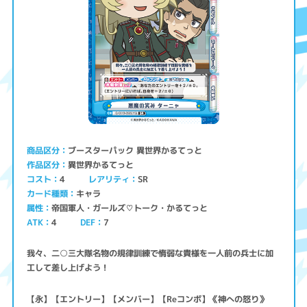
ブースターパック 異世界かるてっと
商品区分
異世界かるてっと
作品区分
コスト
レアリティ
SR
4
キャラ
カード種類
帝国軍人・ガールズ♡トーク・かるてっと
属性
ATK
4
7
DEF
我々、二○三大隊名物の規律訓練で惰弱な貴様を一人前の兵士に加
工して差し上げよう！
【永】【エントリー】【メンバー】【Reコンボ】《神への怒り》