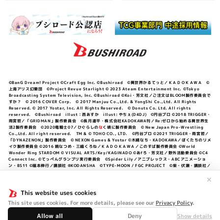
©BanG Dream! Project ©Craft Egg Inc. ©Bushiroad ©異世界かるてっと／ＫＡＤＯＫＡＷＡ ©
上海アリス幻樂団 ©Project Revue Starlight © 2023 Ateam Entertainment Inc. ©Tokyo
Broadcasting System Television, Inc. ©Bushiroad ©Koi・芳文社／ご注文はBLOOM製作委員会で
すか？ © 2016 COVER Corp. © 2017 Manjuu Co.,Ltd. & YongShi Co.,Ltd. All Rights
Reserved. © 2017 Yostar, Inc. All Rights Reserved. © Donuts Co. Ltd. All rights
reserved. ©Bushiroad illust：西あすか illust: やちぇ(D4DJ) ©円谷プロ ©2018 TRIGGER・
雨宮哲／「GRIDMAN」製作委員会 ©長月達平・株式会社KADOKAWA刊／Re:ゼロから始める異世界生
活2製作委員会 ©2020竜騎士07／ひぐらしの
な
く頃に製作委員会 © New Japan Pro-Wrestling
Co.,Ltd. All right reserved. TM & © TOHO CO., LTD. ©円谷プロ ©2021 TRIGGER・雨宮哲／
「DYNAZENON」製作委員会 © NEXON Games & Yostar ©木緒なち・KADOKAWA／ぼくたちのリメ
イク製作委員会 ©2016 暁なつめ・三嶋くろね／ＫＡＤＯＫＡＷＡ／このすば製作委員会 ©World
Wonder Ring STARDOM © VISUAL ARTS/Key/KAGINADO ©あfろ・芳文社／野外活動委員会 ©C4
Connect Inc. ©てっぺんグランプリ実行委員会 ©Spider Lily／アニプレックス・ABCアニメーショ
ン・BS11 ©福本伸行／講談社 ®KODANSHA ©TYPE-MOON / FGC PROJECT ©柴・伏瀬・講談社／
転スラ日記製作委員会 ®KODANSHA ©2023 暁なつめ・三嶋くろね／KADOKAWA／このすば爆焔製作
委員会 ©Bandai Namco Entertainment Inc. / PROJECT U149 ©Bandai Namco
✕
Entertainment Inc. ©硬梨菜・不二涼介・講談社／「シャングリラ・フロンティア」製作委員会・MBS
©中村力斗・野澤ゆき子／集英社・君のことが大大大大大好きな製作委員会 ©IIS-P／ぽんのみち製作委
This website uses cookies
員会 ©円谷プロ ©2023 TRIGGER・雨宮哲／「劇場版グリッドマンユニバース」製作委員会 © NEXON
This site uses cookies. For more details, please see our
Privacy Policy
.
Games／アビドス商店街 ©プロジェクトラブライブ！蓮ノ空女学院スクールアイドルクラブ ©「勇気爆
発バーンブレイバーン」製作委員会
Allow all
Deny
Show details