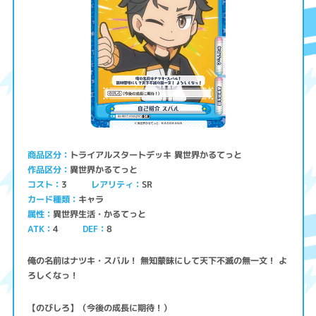
トライアルスタートデッキ 異世界かるてっと
商品区分
異世界かるてっと
作品区分
コスト
レアリティ
SR
3
キャラ
カード種類
異世界生活・かるてっと
属性
ATK
4
8
DEF
俺の名前はナツキ・スバル！ 無知蒙昧にして天下不滅の無一文！ よ
ろしくなっ！
【のびしろ】（今後の成長に期待！）