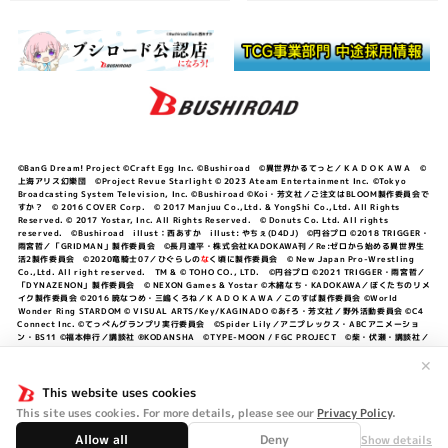
©BanG Dream! Project ©Craft Egg Inc. ©Bushiroad ©異世界かるてっと／ＫＡＤＯＫＡＷＡ ©
上海アリス幻樂団 ©Project Revue Starlight © 2023 Ateam Entertainment Inc. ©Tokyo
Broadcasting System Television, Inc. ©Bushiroad ©Koi・芳文社／ご注文はBLOOM製作委員会で
すか？ © 2016 COVER Corp. © 2017 Manjuu Co.,Ltd. & YongShi Co.,Ltd. All Rights
Reserved. © 2017 Yostar, Inc. All Rights Reserved. © Donuts Co. Ltd. All rights
reserved. ©Bushiroad illust：西あすか illust: やちぇ(D4DJ) ©円谷プロ ©2018 TRIGGER・
雨宮哲／「GRIDMAN」製作委員会 ©長月達平・株式会社KADOKAWA刊／Re:ゼロから始める異世界生
活2製作委員会 ©2020竜騎士07／ひぐらしの
な
く頃に製作委員会 © New Japan Pro-Wrestling
Co.,Ltd. All right reserved. TM & © TOHO CO., LTD. ©円谷プロ ©2021 TRIGGER・雨宮哲／
「DYNAZENON」製作委員会 © NEXON Games & Yostar ©木緒なち・KADOKAWA／ぼくたちのリメ
イク製作委員会 ©2016 暁なつめ・三嶋くろね／ＫＡＤＯＫＡＷＡ／このすば製作委員会 ©World
Wonder Ring STARDOM © VISUAL ARTS/Key/KAGINADO ©あfろ・芳文社／野外活動委員会 ©C4
Connect Inc. ©てっぺんグランプリ実行委員会 ©Spider Lily／アニプレックス・ABCアニメーショ
ン・BS11 ©福本伸行／講談社 ®KODANSHA ©TYPE-MOON / FGC PROJECT ©柴・伏瀬・講談社／
転スラ日記製作委員会 ®KODANSHA ©2023 暁なつめ・三嶋くろね／KADOKAWA／このすば爆焔製作
委員会 ©Bandai Namco Entertainment Inc. / PROJECT U149 ©Bandai Namco
✕
Entertainment Inc. ©硬梨菜・不二涼介・講談社／「シャングリラ・フロンティア」製作委員会・MBS
©中村力斗・野澤ゆき子／集英社・君のことが大大大大大好きな製作委員会 ©IIS-P／ぽんのみち製作委
This website uses cookies
員会 ©円谷プロ ©2023 TRIGGER・雨宮哲／「劇場版グリッドマンユニバース」製作委員会 © NEXON
This site uses cookies. For more details, please see our
Privacy Policy
.
Games／アビドス商店街 ©プロジェクトラブライブ！蓮ノ空女学院スクールアイドルクラブ ©「勇気爆
発バーンブレイバーン」製作委員会
Allow all
Deny
Show details